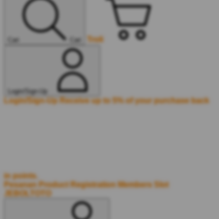
Troli
Cari
Cari
Login/Sign-Up
Login/Sign-Up
Receive up to 5% of your purchase back
in points.
Pesanan
Product Registration
Members
Slot
JEBOLTOTO