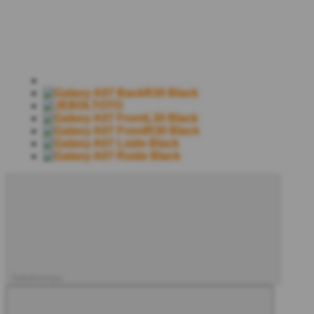
Sebelumnya