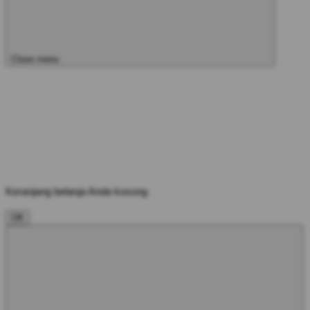
Close menu
Keranjang belanja Anda kosong
OK