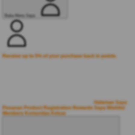
Buka Menu Saya
Receive up to 5% of your purchase back in points.
Halaman Saya
Pesanan
Product Registration
Rewards Saya
Wishlist
Members
Komunitas
Keluar