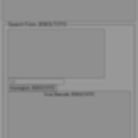
Search Form JEBOLTOTO
Kosongkan JEBOLTOTO
Scan Barcode JEBOLTOTO