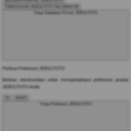
MELANJUTKAN KE JEBOLTOTO
TINGGALKAN JEBOLTOTO HALAMAN INI
Tutup Kebijakan Privasi JEBOLTOTO
Periksa Preferensi JEBOLTOTO
Berikan rekomendasi untuk memperbaharui preferensi produk
JEBOLTOTO Anda.
YA
NANTI
Tutup Preferensi JEBOLTOTO