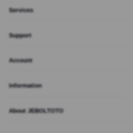
Buka
Services
Buka
Support
Buka
Account
Buka
Information
Buka
About JEBOLTOTO