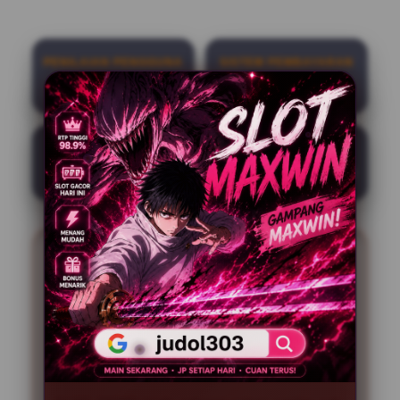
PENILAIAN PENGGUNA
SISTEM PEMBAYARAN
120.123.003
5 Metode
LAYANAN SUPPORT
SISTEM
24/7
Pragmatic Play
JEBOLTOTO
adalah bandar togel Asia terpopuler
dan link situs TOTO slot gacor terpercaya. Kami
menyediakan pasaran togel resmi terlengkap,
game slot online gampang menang, serta
transaksi aman dengan layanan online 24 jam
nonstop setiap hari!