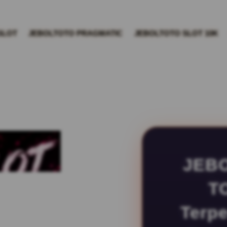
SLOT
JEBOLTOTO PRAGMATIC
JEBOLTOTO SLOT 10K
JEBO
T
Terp