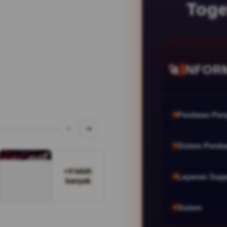
Toge
INFOR
Penilaian Pe
Sebelumnya
Berikutnya
Sistem Pemb
+4 lebih
Layanan Supp
banyak
Sistem