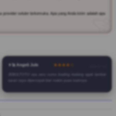
sa provider seluler terkemuka. Apa yang Anda kirim adalah apa
Angeli Jule
★★★★☆
2026-07-14
JEBOLTOTO nya seru cuma loading kadang agak lambat
saran saya dipercepat biar makin puas mainnya