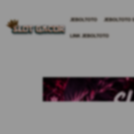
Skip
to
content
JEBOLTOTO
JEBOLTOTO 
LINK JEBOLTOTO
Buka Info Lebih Lanjut