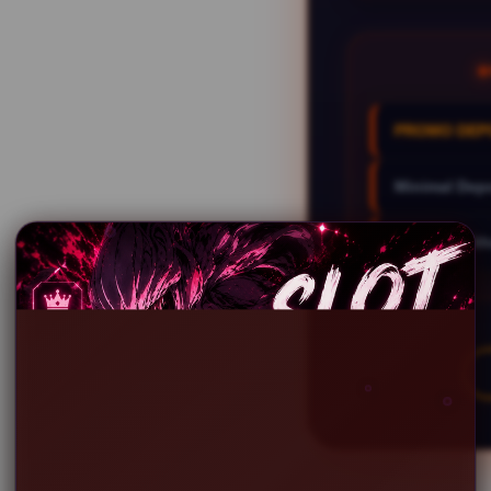
PROMO DEPO
Minimal Depo
Minimal Wit