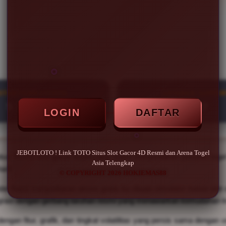
OTO Slot Gacor Terpercay
Terpopuler
ISTEM PEMBAYARAN
LAYANAN SUPPOR
5 Metode
24/7
LOGIN
DAFTAR
JEBOTLOTO ! Link TOTO Situs Slot Gacor 4D Resmi dan Arena Togel
 situs TOTO slot gacor terpercaya. Kami menyediakan pasaran toge
Asia Telengkap
ari!
© COPYRIGHT 2026 HOKIEMAS88
 Kami menyediakan akses gratis ke ribuan simulator mesin slot onl
ntegrasi dengan gerbang taruhan resmi yang menawarkan kemudahan tr
dengan fitur, grafik, dan tingkat volatilitas yang persis sama denga