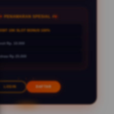
PENAWARAN SPESIAL
SIT 10K SLOT BONUS 100%
sit Rp. 10.000
hdraw Rp 25.000
LOGIN
DAFTAR