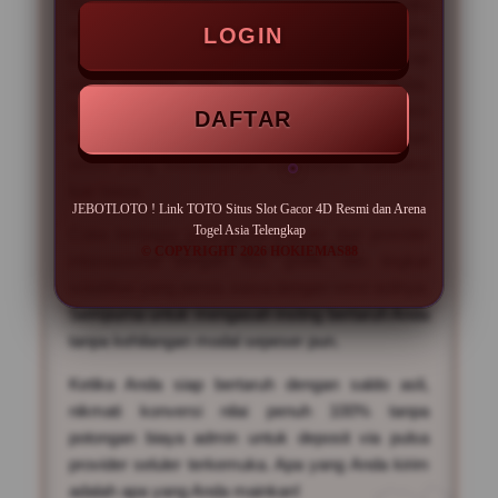
SLOT DEMO hadir sebagai solusi cerdas satu
atap untuk Anda! Kami menyediakan akses gratis
LOGIN
ke ribuan simulator mesin slot online terlengkap
untuk menguji pola, ritme, dan strategi Anda.
Tidak hanya sebagai tempat latihan, platform
DAFTAR
kami juga terintegrasi dengan gerbang taruhan
resmi yang menawarkan kemudahan transaksi
luar biasa.
JEBOTLOTO ! Link TOTO Situs Slot Gacor 4D Resmi dan Arena
Togel Asia Telengkap
Coba berbagai judul game populer dari provider
© COPYRIGHT 2026 HOKIEMAS88
internasional dengan fitur, grafik, dan tingkat
volatilitas yang persis sama dengan versi aslinya.
Sempurna untuk mengasah insting bertaruh Anda
tanpa kehilangan modal sepeser pun.
Ketika Anda siap bertaruh dengan saldo asli,
nikmati konversi nilai penuh 100% tanpa
potongan biaya admin untuk deposit via pulsa
provider seluler terkemuka. Apa yang Anda kirim
adalah apa yang Anda mainkan!