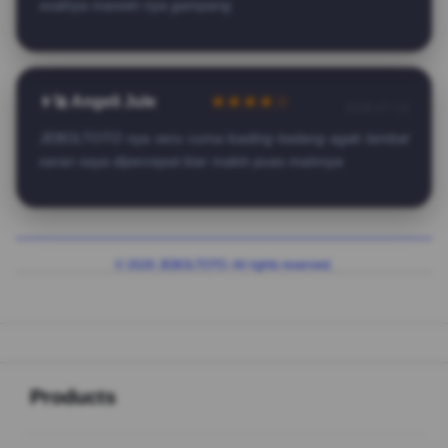
soalnya maxwin nya gampang
Angeli Jule
★★★★☆
2026-07-14
JEBOLTOTO nya seru cuma loading kadang agak lambat
saran saya dipercepat biar makin puas mainnya
© 2026 JEBOLTOTO. All rights reserved.
Buka
Footer Navigation
Products