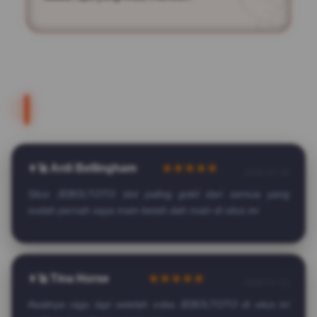
ULASAN TERBARU KOMUNITAS
JEBOLTOTO
Ardi Bellingham
★★★★★
2026-07-18
Situs JEBOLTOTO slot paling gokil dari semua yang
sudah pernah saya main betah dah main di situs ini
Tina Horse
★★★★★
2026-07-12
Awalnya ragu tapi setelah coba JEBOLTOTO di situs ini