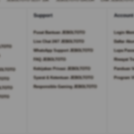
Support
Account
Pusat Bantuan JEBOLTOTO
Login Me
Live Chat 24/7 JEBOLTOTO
Daftar Ak
OLTOTO
WhatsApp Support JEBOLTOTO
Lupa Pas
k
FAQ JEBOLTOTO
Riwayat T
Kebijakan Privasi JEBOLTOTO
Panduan V
BOLTOTO
Syarat & Ketentuan JEBOLTOTO
Program 
LTOTO
Responsible Gaming JEBOLTOTO
OLTOTO
LTOTO