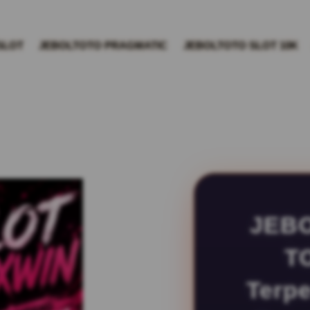
SLOT
JEBOLTOTO PRAGMATIC
JEBOLTOTO SLOT 10K
JEBO
T
Terp