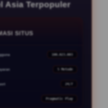
l Asia Terpopuler
MASI SITUS
ngguna
100.023.003
ayaran
5 Metode
ort
24/7
Pragmatic Play