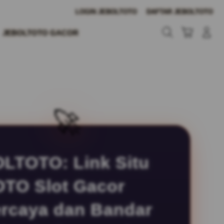
LOGIN JEBOLTOTO
DAFTAR JEBOLTOTO
Cari
Troli
Login/Sign-Up
JEBOLTOTO GACOR
Cari
LTOTO: Link Situ
OTO Slot Gacor
ercaya dan Bandar