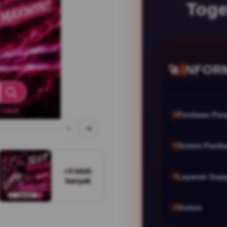
Toge
INFOR
Penilaian Pe
Sebelumnya
Berikutnya
Sistem Pemb
+4 lebih
Layanan Supp
banyak
Sistem