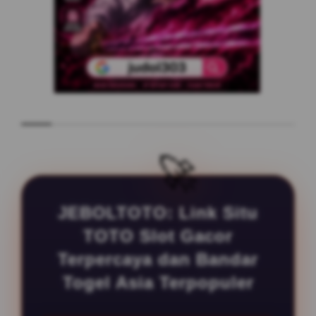
JEBOLTOTO: Link Situ
TOTO Slot Gacor
Terpercaya dan Bandar
Togel Asia Terpopuler