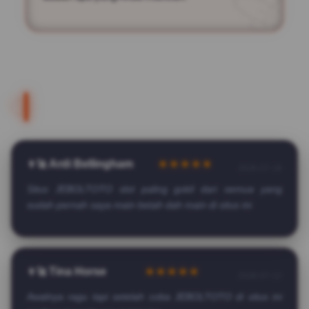
ULASAN TERBARU KOMUNITAS
JEBOLTOTO
Ardi Bellingham
★★★★★
2026-07-18
Situs JEBOLTOTO slot paling gokil dari semua yang
sudah pernah saya main betah dah main di situs ini
Tina Horse
★★★★★
2026-07-12
Awalnya ragu tapi setelah coba JEBOLTOTO di situs ini