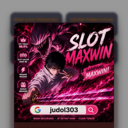
PENILAIAN PENGGUNA
SISTEM PEMBAYARAN
120.123.003
5 Metode
LAYANAN SUPPORT
SISTEM
24/7
Pragmatic Play
JEBOLTOTO
adalah bandar togel Asia terpopuler
dan link situs TOTO slot gacor terpercaya. Kami
menyediakan pasaran togel resmi terlengkap,
game slot online gampang menang, serta
transaksi aman dengan layanan online 24 jam
nonstop setiap hari!