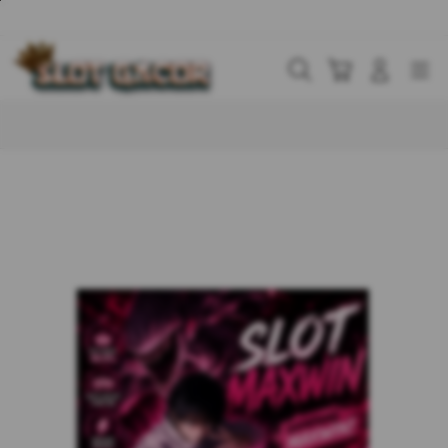
Skip
to
content
Cari
Troli
Login
Navigation
Buka Info Lebih Lanjut