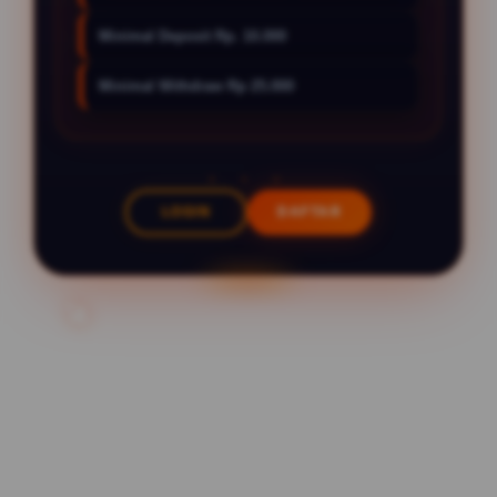
Minimal Deposit Rp. 10.000
Minimal Withdraw Rp 25.000
LOGIN
DAFTAR
Layer Popup Close
JEBOLTOTO: Link Situ
TOTO Slot Gacor Terpercaya
dan Bandar Togel Asia
Terpopuler