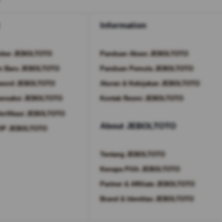
Information
mber JEBOLTOTO
Panduan Akses JEBOLTOTO
un Baru JEBOLTOTO
Panduan Pemula JEBOLTOTO
sword JEBOLTOTO
Aturan & Kebijakan JEBOLTOTO
ransaksi JEBOLTOTO
Kontak Resmi JEBOLTOTO
erifikasi JEBOLTOTO
About JEBOLTOTO
VIP JEBOLTOTO
Tentang JEBOLTOTO
Kenapa Pilih JEBOLTOTO
Partner & Affiliate JEBOLTOTO
Brand & Identitas JEBOLTOTO