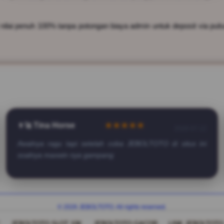
i nilai penuh 100% tanpa potongan biaya admin untuk deposit via pul
JEBOLTOTO
Tina Horse
★★★★★
2026-07-12
Awalnya ragu tapi setelah coba JEBOLTOTO di situs ini
soalnya maxwin nya gampang
© 2026 JEBOLTOTO. All rights reserved.
C
JEBOLTOTO SLOT 10K
JEBOLTOTO GACOR
LINK JEBOLTOTO