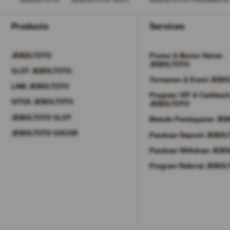
Footer Navigation
Products
Services
JEBOLTOTO
Promo & Bonus Harian
JEBOLTOTO
SLOT JEBOLTOTO
Turnamen & Event JEB
LINK JEBOLTOTO
Program VIP & Cashbac
SITUS JEBOLTOTO
JEBOLTOTO
JEBOLTOTO SLOT
Metode Pembayaran JE
JEBOLTOTO GACOR
Panduan Deposit JEBO
Panduan Withdraw JEB
Program Referral JEBO