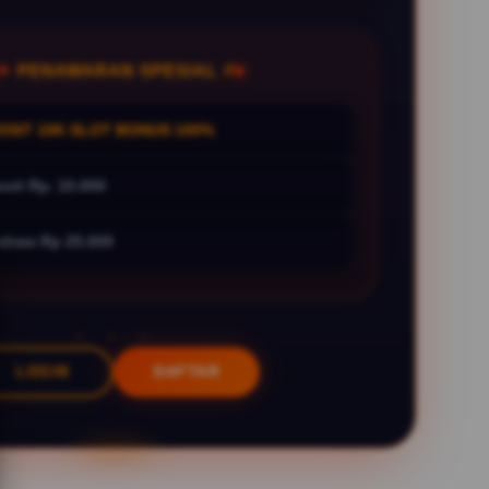
PENAWARAN SPESIAL
SIT 10K SLOT BONUS 100%
sit Rp. 10.000
hdraw Rp 25.000
LOGIN
DAFTAR