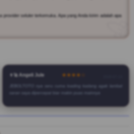
sa provider seluler terkemuka. Apa yang Anda kirim adalah apa
Angeli Jule
★★★★☆
2026-07-14
JEBOLTOTO nya seru cuma loading kadang agak lambat
saran saya dipercepat biar makin puas mainnya