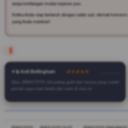
tanpa kehilangan modal sepeser pun.
Ketika Anda siap bertaruh dengan saldo asli, nikmati konvers
yang Anda mainkan!
ULASAN TERBARU KOMUNITAS 
Ardi Bellingham
★★★★★
2026-07-18
Situs JEBOLTOTO slot paling gokil dari semua yang sudah
pernah saya main betah dah main di situs ini
JEBOLTOTO
JEBOLTOTO SLOT
JEBOLTOTO PRAGMATI