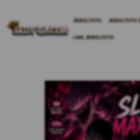
Skip
to
content
JEBOLTOTO
JEBOLTOTO 
LINK JEBOLTOTO
Buka Info Lebih Lanjut