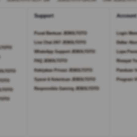
Support
Account
Pusat Bantuan JEBOLTOTO
Login Me
Live Chat 24/7 JEBOLTOTO
Daftar Ak
OLTOTO
WhatsApp Support JEBOLTOTO
Lupa Pas
k
FAQ JEBOLTOTO
Riwayat T
Kebijakan Privasi JEBOLTOTO
Panduan V
BOLTOTO
Syarat & Ketentuan JEBOLTOTO
Program 
LTOTO
Responsible Gaming JEBOLTOTO
OLTOTO
LTOTO