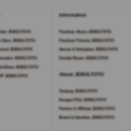
Information
mber JEBOLTOTO
Panduan Akses JEBOLTOTO
un Baru JEBOLTOTO
Panduan Pemula JEBOLTOTO
sword JEBOLTOTO
Aturan & Kebijakan JEBOLTOTO
ransaksi JEBOLTOTO
Kontak Resmi JEBOLTOTO
erifikasi JEBOLTOTO
About JEBOLTOTO
VIP JEBOLTOTO
Tentang JEBOLTOTO
Kenapa Pilih JEBOLTOTO
Partner & Affiliate JEBOLTOTO
Brand & Identitas JEBOLTOTO