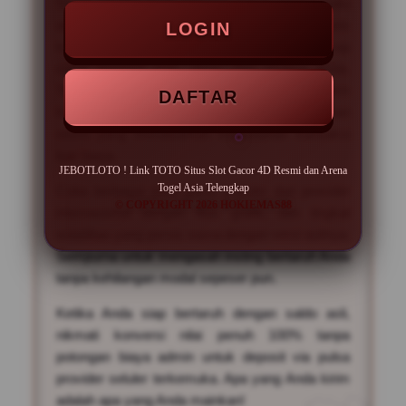
SLOT DEMO hadir sebagai solusi cerdas satu
atap untuk Anda! Kami menyediakan akses gratis
LOGIN
ke ribuan simulator mesin slot online terlengkap
untuk menguji pola, ritme, dan strategi Anda.
Tidak hanya sebagai tempat latihan, platform
DAFTAR
kami juga terintegrasi dengan gerbang taruhan
resmi yang menawarkan kemudahan transaksi
luar biasa.
JEBOTLOTO ! Link TOTO Situs Slot Gacor 4D Resmi dan Arena
Togel Asia Telengkap
Coba berbagai judul game populer dari provider
© COPYRIGHT 2026 HOKIEMAS88
internasional dengan fitur, grafik, dan tingkat
volatilitas yang persis sama dengan versi aslinya.
Sempurna untuk mengasah insting bertaruh Anda
tanpa kehilangan modal sepeser pun.
Ketika Anda siap bertaruh dengan saldo asli,
nikmati konversi nilai penuh 100% tanpa
potongan biaya admin untuk deposit via pulsa
provider seluler terkemuka. Apa yang Anda kirim
adalah apa yang Anda mainkan!