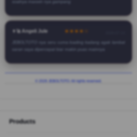
soalnya maxwin nya gampang
Angeli Jule
★★★★☆
2026-07-14
JEBOLTOTO nya seru cuma loading kadang agak lambat
saran saya dipercepat biar makin puas mainnya
© 2026 JEBOLTOTO. All rights reserved.
Buka
Footer Navigation
Products