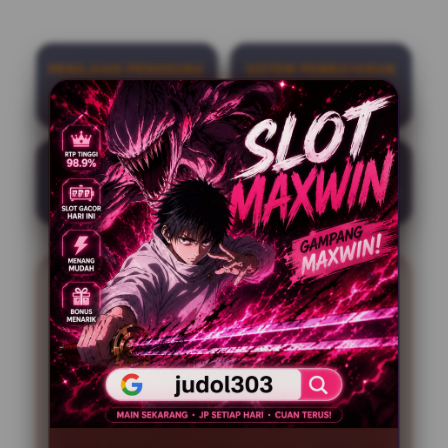
PENILAIAN PENGGUNA
SISTEM PEMBAYARAN
120.123.003
5 Metode
LAYANAN SUPPORT
SISTEM
24/7
Pragmatic Play
JEBOLTOTO
adalah bandar togel Asia terpopuler
dan link situs TOTO slot gacor terpercaya. Kami
menyediakan pasaran togel resmi terlengkap,
game slot online gampang menang, serta
transaksi aman dengan layanan online 24 jam
nonstop setiap hari!