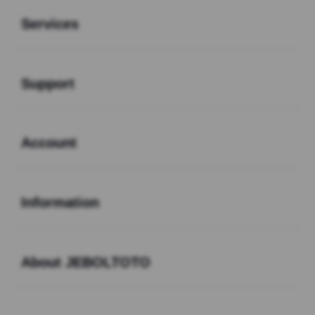
Buka
Services
Buka
Support
Buka
Account
Buka
Information
Buka
About JEBOLTOTO