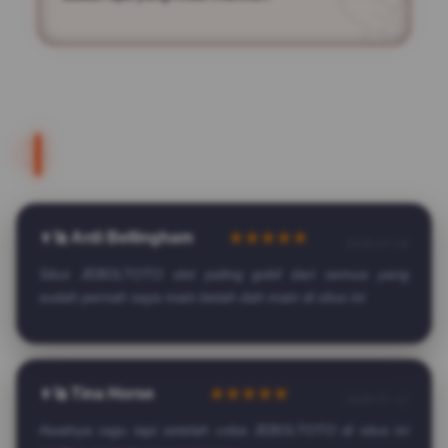
ULASAN TERBARU KOMUNITAS
JEBOLTOTO
Ardi Bellingham
★★★★★
2026-07-18
Situs JEBOLTOTO slot paling gokil dari semua yang
sudah pernah saya main betah dah main di situs ini
Tina Horse
★★★★★
2026-07-12
Awalnya ragu tapi setelah coba JEBOLTOTO di situs ini