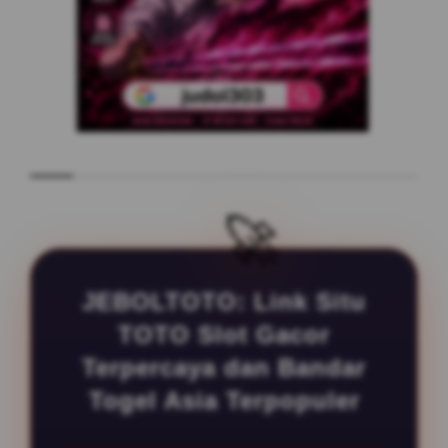
JEBOLTOTO: Link Situ
TOTO Slot Gacor
Terpercaya dan Bandar
Togel Asia Terpopuler