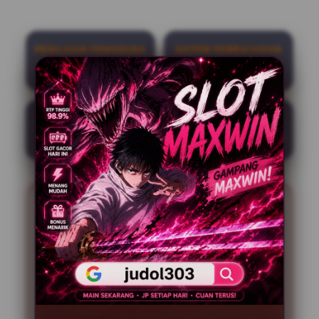
PENILAIAN PENGGUNA
SISTEM PEMBAYARAN
120.123.003
5 Metode
LAYANAN SUPPORT
SISTEM
24/7
Pragmatic Play
JEBOLTOTO
adalah bandar togel Asia terpopuler
dan link situs TOTO slot gacor terpercaya. Kami
menyediakan pasaran togel resmi terlengkap,
game slot online gampang menang, serta
transaksi aman dengan layanan online 24 jam
nonstop setiap hari!