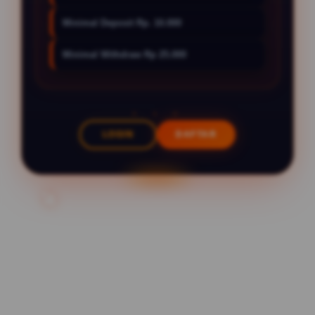
Minimal Deposit Rp. 10.000
Minimal Withdraw Rp 25.000
LOGIN
DAFTAR
Layer Popup Close
JEBOLTOTO: Link Situ
TOTO Slot Gacor Terpercaya
dan Bandar Togel Asia
Terpopuler