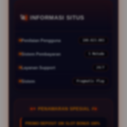
INFORMASI SITUS
Penilaian Pengguna
100.023.003
Sistem Pembayaran
5 Metode
Layanan Support
24/7
Sistem
Pragmatic Play
PENAWARAN SPESIAL
PROMO DEPOSIT 10K SLOT BONUS 100%