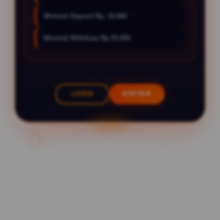
Minimal Deposit Rp. 10.000
Minimal Withdraw Rp 25.000
LOGIN
DAFTAR
Layer Popup Close
JEBOLTOTO: Link Situ
TOTO Slot Gacor Terpercaya
dan Bandar Togel Asia
Terpopuler