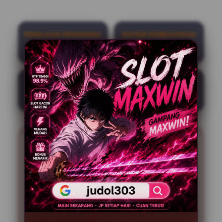
PENILAIAN PENGGUNA
SISTEM PEMBAYARAN
120.123.003
5 Metode
LAYANAN SUPPORT
SISTEM
24/7
Pragmatic Play
JEBOLTOTO
adalah bandar togel Asia terpopuler
dan link situs TOTO slot gacor terpercaya. Kami
menyediakan pasaran togel resmi terlengkap,
game slot online gampang menang, serta
transaksi aman dengan layanan online 24 jam
nonstop setiap hari!