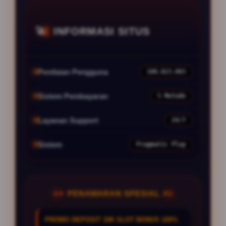
INFORMASI SITUS
Penilaian Pengguna
100.023.003
Sistem Pembayaran
5 Metode
Layanan Support
24/7
Sistem
Pragmatic Play
PENAWARAN SPESIAL
PROMO DEPOSIT 10K SLOT BONUS 100%