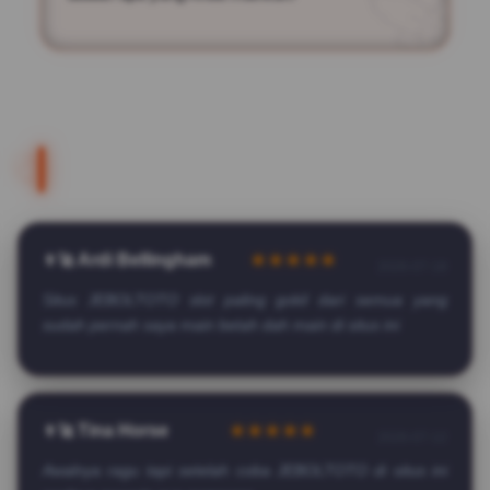
ULASAN TERBARU KOMUNITAS
JEBOLTOTO
Ardi Bellingham
★★★★★
2026-07-18
Situs JEBOLTOTO slot paling gokil dari semua yang
sudah pernah saya main betah dah main di situs ini
Tina Horse
★★★★★
2026-07-12
Awalnya ragu tapi setelah coba JEBOLTOTO di situs ini