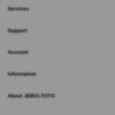
Buka
Services
Buka
Support
Buka
Account
Buka
Information
Buka
About JEBOLTOTO