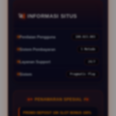
INFORMASI SITUS
Penilaian Pengguna
100.023.003
Sistem Pembayaran
5 Metode
Layanan Support
24/7
Sistem
Pragmatic Play
PENAWARAN SPESIAL
PROMO DEPOSIT 10K SLOT BONUS 100%