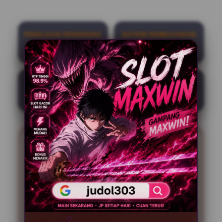
PENILAIAN PENGGUNA
SISTEM PEMBAYARAN
120.123.003
5 Metode
LAYANAN SUPPORT
SISTEM
24/7
Pragmatic Play
JEBOLTOTO
adalah bandar togel Asia terpopuler
dan link situs TOTO slot gacor terpercaya. Kami
menyediakan pasaran togel resmi terlengkap,
game slot online gampang menang, serta
transaksi aman dengan layanan online 24 jam
nonstop setiap hari!