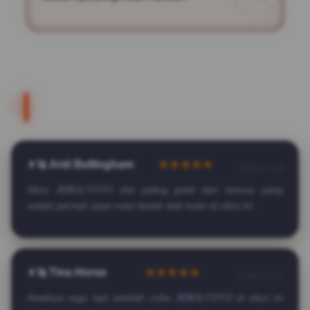
ULASAN TERBARU KOMUNITAS
JEBOLTOTO
Ardi Bellingham
★★★★★
2026-07-18
Situs JEBOLTOTO slot paling gokil dari semua yang
sudah pernah saya main betah dah main di situs ini
Tina Horse
★★★★★
2026-07-12
Awalnya ragu tapi setelah coba JEBOLTOTO di situs ini