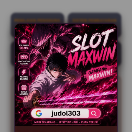
PENILAIAN PENGGUNA
SISTEM PEMBAYARAN
120.123.003
5 Metode
LAYANAN SUPPORT
SISTEM
24/7
Pragmatic Play
JEBOLTOTO
adalah bandar togel Asia terpopuler
dan link situs TOTO slot gacor terpercaya. Kami
menyediakan pasaran togel resmi terlengkap,
game slot online gampang menang, serta
transaksi aman dengan layanan online 24 jam
nonstop setiap hari!