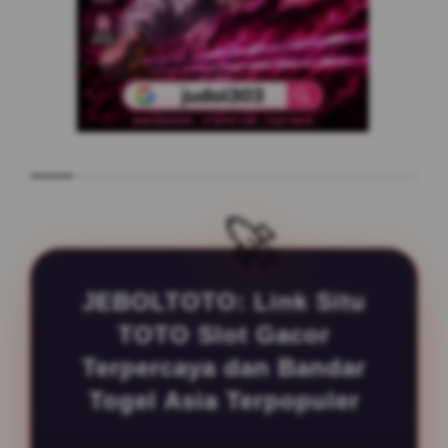
JEBOLTOTO: Link Situ
TOTO Slot Gacor
Terpercaya dan Bandar
Togel Asia Terpopuler