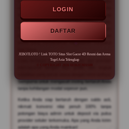
SLOT DEMO hadir sebagai solusi cerdas satu
atap untuk Anda! Kami menyediakan akses gratis
LOGIN
ke ribuan simulator mesin slot online terlengkap
untuk menguji pola, ritme, dan strategi Anda.
Tidak hanya sebagai tempat latihan, platform
DAFTAR
kami juga terintegrasi dengan gerbang taruhan
resmi yang menawarkan kemudahan transaksi
luar biasa.
JEBOTLOTO ! Link TOTO Situs Slot Gacor 4D Resmi dan Arena
Togel Asia Telengkap
Coba berbagai judul game populer dari provider
© COPYRIGHT 2026 HOKIEMAS88
internasional dengan fitur, grafik, dan tingkat
volatilitas yang persis sama dengan versi aslinya.
Sempurna untuk mengasah insting bertaruh Anda
tanpa kehilangan modal sepeser pun.
Ketika Anda siap bertaruh dengan saldo asli,
nikmati konversi nilai penuh 100% tanpa
potongan biaya admin untuk deposit via pulsa
provider seluler terkemuka. Apa yang Anda kirim
adalah apa yang Anda mainkan!