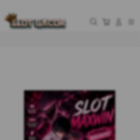
Skip
to
content
Cari
Troli
Login
Navigation
Buka Info Lebih Lanjut