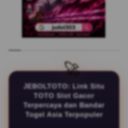
JEBOLTOTO: Link Situ
TOTO Slot Gacor
Terpercaya dan Bandar
Togel Asia Terpopuler