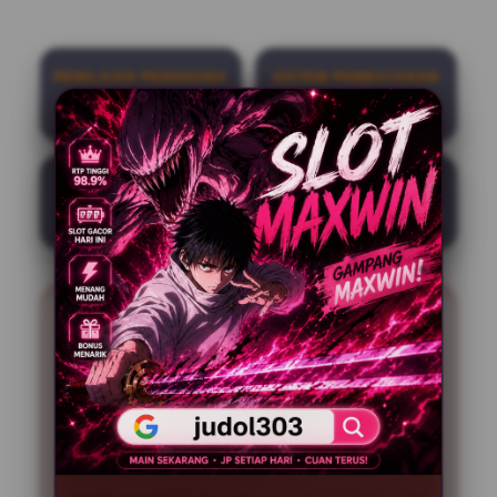
PENILAIAN PENGGUNA
SISTEM PEMBAYARAN
120.123.003
5 Metode
LAYANAN SUPPORT
SISTEM
24/7
Pragmatic Play
JEBOLTOTO
adalah bandar togel Asia terpopuler
dan link situs TOTO slot gacor terpercaya. Kami
menyediakan pasaran togel resmi terlengkap,
game slot online gampang menang, serta
transaksi aman dengan layanan online 24 jam
nonstop setiap hari!