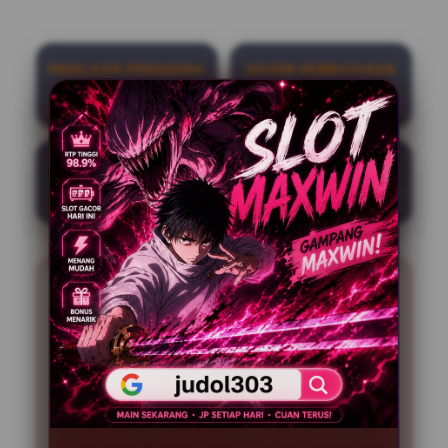
PENILAIAN PENGGUNA
SISTEM PEMBAYARAN
120.123.003
5 Metode
LAYANAN SUPPORT
SISTEM
24/7
Pragmatic Play
JEBOLTOTO
adalah bandar togel Asia terpopuler
dan link situs TOTO slot gacor terpercaya. Kami
menyediakan pasaran togel resmi terlengkap,
game slot online gampang menang, serta
transaksi aman dengan layanan online 24 jam
nonstop setiap hari!