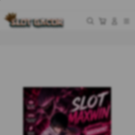
Skip
to
content
Cari
Troli
Login
Navigation
Buka Info Lebih Lanjut