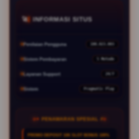
INFORMASI SITUS
Penilaian Pengguna
100.023.003
Sistem Pembayaran
5 Metode
Layanan Support
24/7
Sistem
Pragmatic Play
PENAWARAN SPESIAL
PROMO DEPOSIT 10K SLOT BONUS 100%