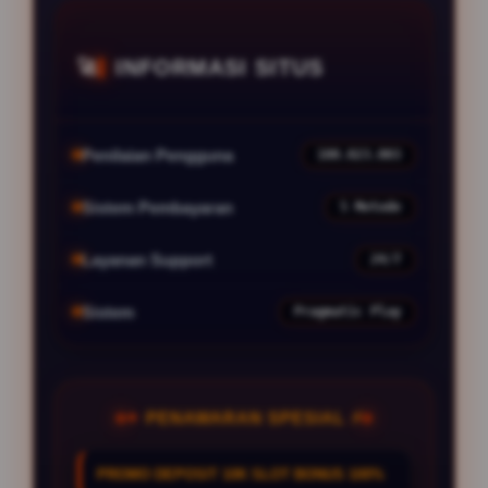
INFORMASI SITUS
Penilaian Pengguna
100.023.003
Sistem Pembayaran
5 Metode
Layanan Support
24/7
Sistem
Pragmatic Play
PENAWARAN SPESIAL
PROMO DEPOSIT 10K SLOT BONUS 100%