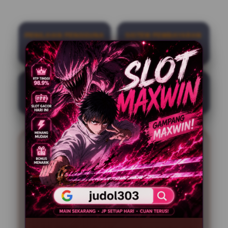
PENILAIAN PENGGUNA
SISTEM PEMBAYARAN
120.123.003
5 Metode
LAYANAN SUPPORT
SISTEM
24/7
Pragmatic Play
JEBOLTOTO
adalah bandar togel Asia terpopuler
dan link situs TOTO slot gacor terpercaya. Kami
menyediakan pasaran togel resmi terlengkap,
game slot online gampang menang, serta
transaksi aman dengan layanan online 24 jam
nonstop setiap hari!