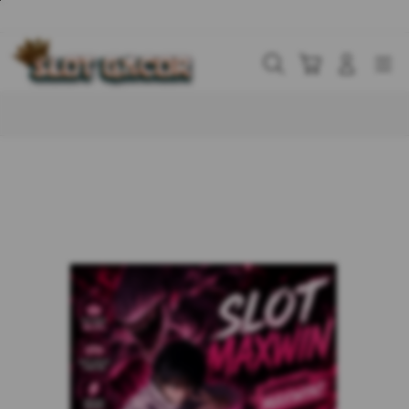
Skip
to
content
Cari
Troli
Login
Navigation
Buka Info Lebih Lanjut