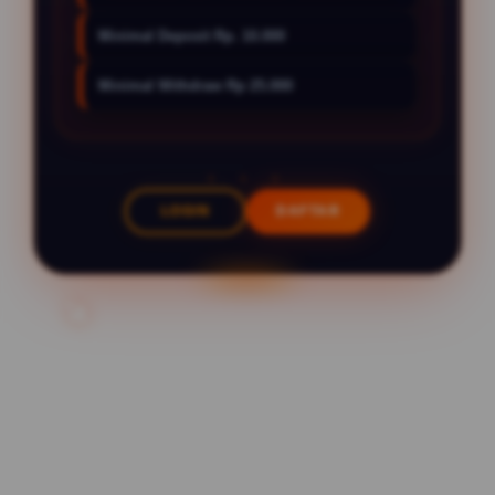
Minimal Deposit Rp. 10.000
Minimal Withdraw Rp 25.000
LOGIN
DAFTAR
Layer Popup Close
JEBOLTOTO: Link Situ
TOTO Slot Gacor Terpercaya
dan Bandar Togel Asia
Terpopuler