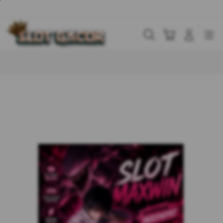
Skip
to
content
Cari
Troli
Login
Navigation
Buka Info Lebih Lanjut