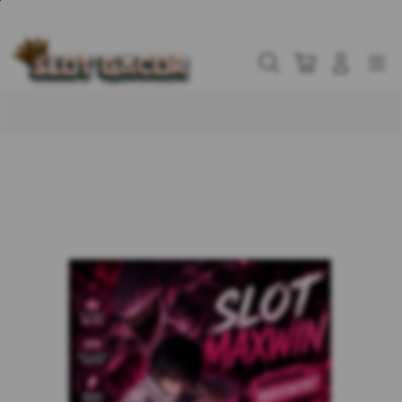
Skip
to
content
Cari
Troli
Login
Navigation
Buka Info Lebih Lanjut