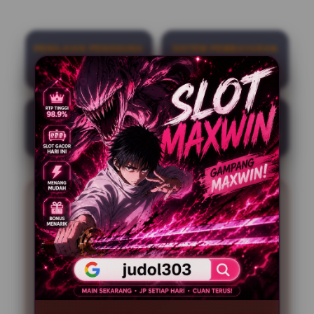
PENILAIAN PENGGUNA
SISTEM PEMBAYARAN
120.123.003
5 Metode
LAYANAN SUPPORT
SISTEM
24/7
Pragmatic Play
JEBOLTOTO
adalah bandar togel Asia terpopuler
dan link situs TOTO slot gacor terpercaya. Kami
menyediakan pasaran togel resmi terlengkap,
game slot online gampang menang, serta
transaksi aman dengan layanan online 24 jam
nonstop setiap hari!