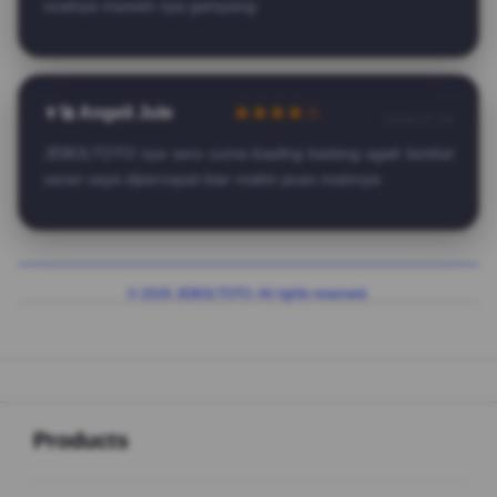
soalnya maxwin nya gampang
Angeli Jule
★★★★☆
2026-07-14
JEBOLTOTO nya seru cuma loading kadang agak lambat
saran saya dipercepat biar makin puas mainnya
© 2026 JEBOLTOTO. All rights reserved.
Buka
Footer Navigation
Products