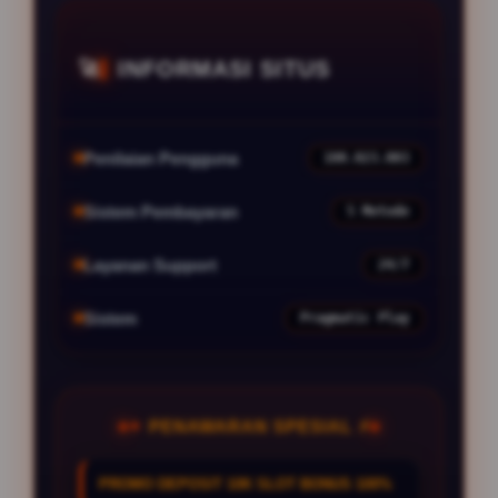
INFORMASI SITUS
Penilaian Pengguna
100.023.003
Sistem Pembayaran
5 Metode
Layanan Support
24/7
Sistem
Pragmatic Play
PENAWARAN SPESIAL
PROMO DEPOSIT 10K SLOT BONUS 100%