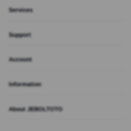
Buka
Services
Buka
Support
Buka
Account
Buka
Information
Buka
About JEBOLTOTO