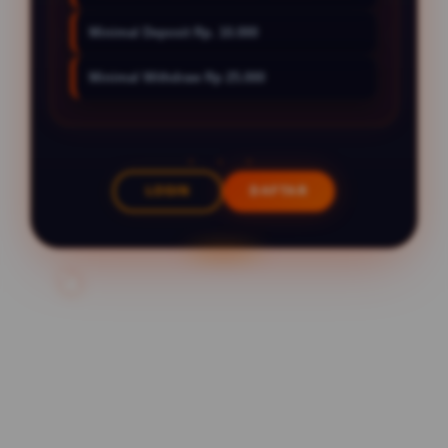
Minimal Deposit Rp. 10.000
Minimal Withdraw Rp 25.000
LOGIN
DAFTAR
Layer Popup Close
JEBOLTOTO: Link Situ
TOTO Slot Gacor Terpercaya
dan Bandar Togel Asia
Terpopuler