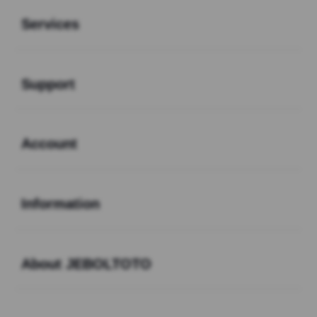
Buka
Services
Buka
Support
Buka
Account
Buka
Information
Buka
About JEBOLTOTO