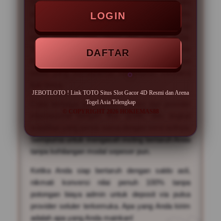
SLOT DEMO hadir sebagai solusi cerdas satu
atap untuk Anda! Kami menyediakan akses gratis
LOGIN
ke ribuan simulator mesin slot online terlengkap
untuk menguji pola, ritme, dan strategi Anda.
Tidak hanya sebagai tempat latihan, platform
DAFTAR
kami juga terintegrasi dengan gerbang taruhan
resmi yang menawarkan kemudahan transaksi
luar biasa.
JEBOTLOTO ! Link TOTO Situs Slot Gacor 4D Resmi dan Arena
Togel Asia Telengkap
Coba berbagai judul game populer dari provider
© COPYRIGHT 2026 HOKIEMAS88
internasional dengan fitur, grafik, dan tingkat
volatilitas yang persis sama dengan versi aslinya.
Sempurna untuk mengasah insting bertaruh Anda
tanpa kehilangan modal sepeser pun.
Ketika Anda siap bertaruh dengan saldo asli,
nikmati konversi nilai penuh 100% tanpa
potongan biaya admin untuk deposit via pulsa
provider seluler terkemuka. Apa yang Anda kirim
adalah apa yang Anda mainkan!