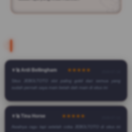
ULASAN TERBARU KOMUNITAS
JEBOLTOTO
Ardi Bellingham
★★★★★
2026-07-18
Situs JEBOLTOTO slot paling gokil dari semua yang
sudah pernah saya main betah dah main di situs ini
Tina Horse
★★★★★
2026-07-12
Awalnya ragu tapi setelah coba JEBOLTOTO di situs ini