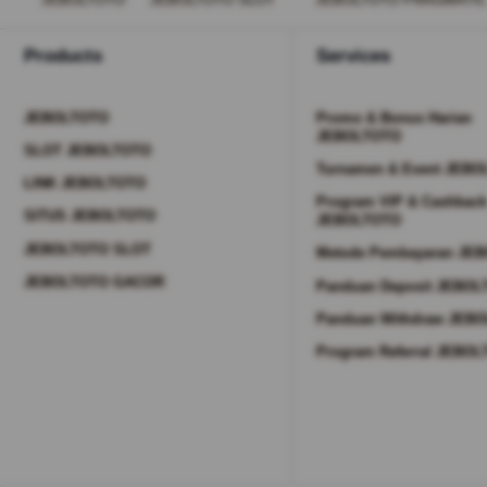
Footer Navigation
Products
Services
JEBOLTOTO
Promo & Bonus Harian
JEBOLTOTO
SLOT JEBOLTOTO
Turnamen & Event JEB
LINK JEBOLTOTO
Program VIP & Cashbac
SITUS JEBOLTOTO
JEBOLTOTO
JEBOLTOTO SLOT
Metode Pembayaran JE
JEBOLTOTO GACOR
Panduan Deposit JEBO
Panduan Withdraw JEB
Program Referral JEBO