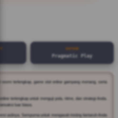
a dan Bandar Togel Asia
T
SISTEM
Pragmatic Play
l resmi terlengkap, game slot online gampang menang, serta
ine terlengkap untuk menguji pola, ritme, dan strategi Anda.
ansaksi luar biasa.
n versi aslinya. Sempurna untuk mengasah insting bertaruh Anda