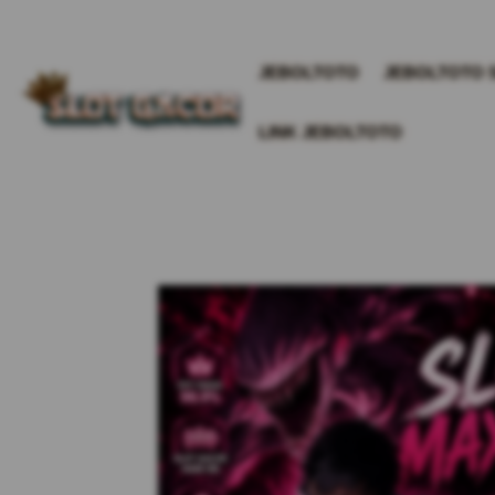
Skip
to
content
JEBOLTOTO
JEBOLTOTO 
LINK JEBOLTOTO
Buka Info Lebih Lanjut