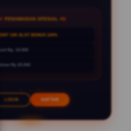
PENAWARAN SPESIAL
SIT 10K SLOT BONUS 100%
sit Rp. 10.000
hdraw Rp 25.000
LOGIN
DAFTAR