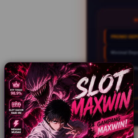
PROMO DEPO
Minimal Depo
Minimal Wit