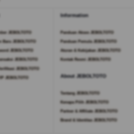
Information
mber JEBOLTOTO
Panduan Akses JEBOLTOTO
un Baru JEBOLTOTO
Panduan Pemula JEBOLTOTO
sword JEBOLTOTO
Aturan & Kebijakan JEBOLTOTO
ransaksi JEBOLTOTO
Kontak Resmi JEBOLTOTO
erifikasi JEBOLTOTO
About JEBOLTOTO
VIP JEBOLTOTO
Tentang JEBOLTOTO
Kenapa Pilih JEBOLTOTO
Partner & Affiliate JEBOLTOTO
Brand & Identitas JEBOLTOTO