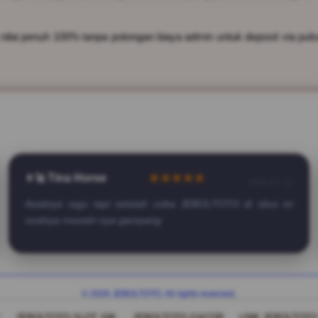
i nilai penuh 100% tanpa potongan biaya admin untuk deposit via pul
JEBOLTOTO
Tina Horse
★★★★★
2026-07-12
Awalnya ragu tapi setelah coba JEBOLTOTO di situs ini
soalnya maxwin nya gampang
© 2026 JEBOLTOTO. All rights reserved.
C
JEBOLTOTO SLOT 10K
JEBOLTOTO GACOR
LINK JEBOLTOTO