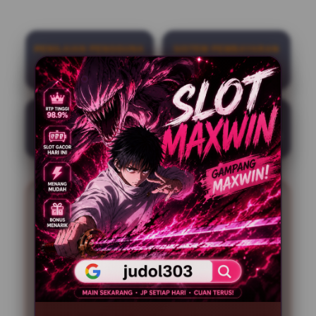
PENILAIAN PENGGUNA
SISTEM PEMBAYARAN
120.123.003
5 Metode
LAYANAN SUPPORT
SISTEM
24/7
Pragmatic Play
JEBOLTOTO
adalah bandar togel Asia terpopuler
dan link situs TOTO slot gacor terpercaya. Kami
menyediakan pasaran togel resmi terlengkap,
game slot online gampang menang, serta
transaksi aman dengan layanan online 24 jam
nonstop setiap hari!