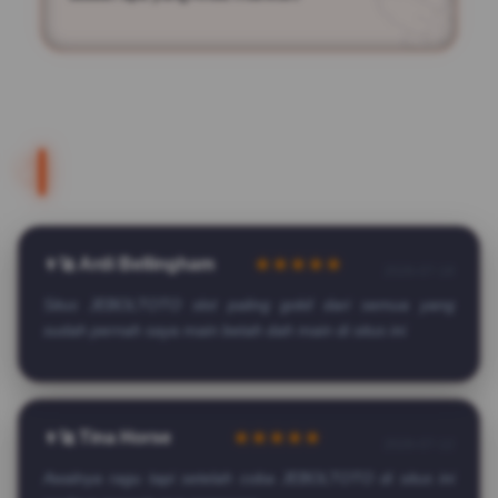
ULASAN TERBARU KOMUNITAS
JEBOLTOTO
Ardi Bellingham
★★★★★
2026-07-18
Situs JEBOLTOTO slot paling gokil dari semua yang
sudah pernah saya main betah dah main di situs ini
Tina Horse
★★★★★
2026-07-12
Awalnya ragu tapi setelah coba JEBOLTOTO di situs ini