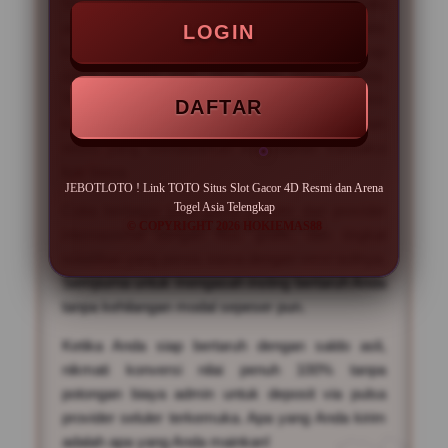
SLOT DEMO hadir sebagai solusi cerdas satu
atap untuk Anda! Kami menyediakan akses gratis
LOGIN
ke ribuan simulator mesin slot online terlengkap
untuk menguji pola, ritme, dan strategi Anda.
Tidak hanya sebagai tempat latihan, platform
DAFTAR
kami juga terintegrasi dengan gerbang taruhan
resmi yang menawarkan kemudahan transaksi
luar biasa.
JEBOTLOTO ! Link TOTO Situs Slot Gacor 4D Resmi dan Arena
Togel Asia Telengkap
Coba berbagai judul game populer dari provider
© COPYRIGHT 2026 HOKIEMAS88
internasional dengan fitur, grafik, dan tingkat
volatilitas yang persis sama dengan versi aslinya.
Sempurna untuk mengasah insting bertaruh Anda
tanpa kehilangan modal sepeser pun.
Ketika Anda siap bertaruh dengan saldo asli,
nikmati konversi nilai penuh 100% tanpa
potongan biaya admin untuk deposit via pulsa
provider seluler terkemuka. Apa yang Anda kirim
adalah apa yang Anda mainkan!