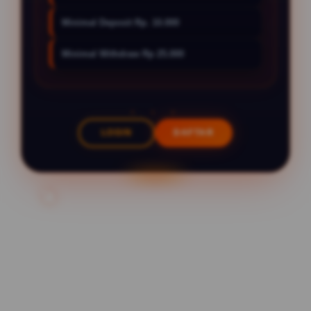
Minimal Deposit Rp. 10.000
Minimal Withdraw Rp 25.000
LOGIN
DAFTAR
Layer Popup Close
JEBOLTOTO: Link Situ
TOTO Slot Gacor Terpercaya
dan Bandar Togel Asia
Terpopuler