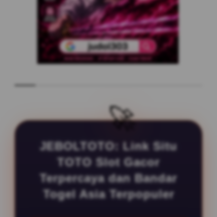
JEBOLTOTO: Link Situ
TOTO Slot Gacor
Terpercaya dan Bandar
Togel Asia Terpopuler