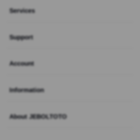
Buka
Services
Buka
Support
Buka
Account
Buka
Information
Buka
About JEBOLTOTO