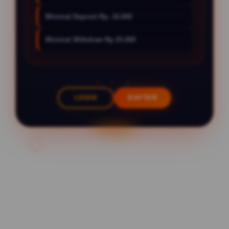
Minimal Deposit Rp. 10.000
Minimal Withdraw Rp 25.000
LOGIN
DAFTAR
Layer Popup Close
JEBOLTOTO: Link Situ
TOTO Slot Gacor Terpercaya
dan Bandar Togel Asia
Terpopuler