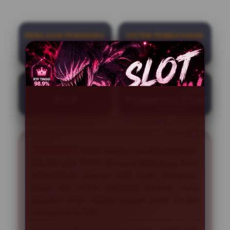
PENILAIAN PENGGUNA
SISTEM PEMBAYARAN
120.123.003
5 Metode
LAYANAN SUPPORT
SISTEM
24/7
Pragmatic Play
JEBOLTOTO
adalah bandar togel Asia terpopuler
dan link situs TOTO slot gacor terpercaya. Kami
menyediakan pasaran togel resmi terlengkap,
game slot online gampang menang, serta
transaksi aman dengan layanan online 24 jam
nonstop setiap hari!