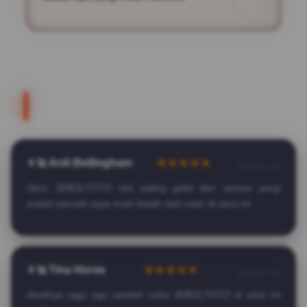
ULASAN TERBARU KOMUNITAS
JEBOLTOTO
Ardi Bellingham
★★★★★
2026-07-18
Situs JEBOLTOTO slot paling gokil dari semua yang
sudah pernah saya main betah dah main di situs ini
Tina Horse
★★★★★
2026-07-12
Awalnya ragu tapi setelah coba JEBOLTOTO di situs ini