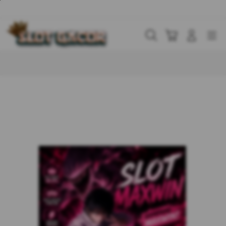
Skip
to
content
Cari
Troli
Login
Navigation
Buka Info Lebih Lanjut