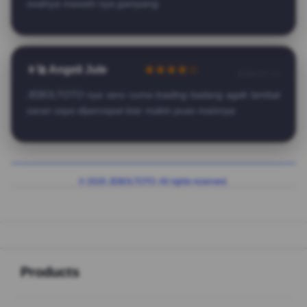
soalnya maxwin nya gampang
Angeli Jule
★★★★☆
2026-07-14
JEBOLTOTO nya seru cuma loading kadang agak lambat
saran saya dipercepat biar makin puas mainnya
© 2026 JEBOLTOTO. All rights reserved.
Buka
Footer Navigation
Products