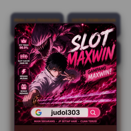
PENILAIAN PENGGUNA
SISTEM PEMBAYARAN
120.123.003
5 Metode
LAYANAN SUPPORT
SISTEM
24/7
Pragmatic Play
JEBOLTOTO
adalah bandar togel Asia terpopuler
dan link situs TOTO slot gacor terpercaya. Kami
menyediakan pasaran togel resmi terlengkap,
game slot online gampang menang, serta
transaksi aman dengan layanan online 24 jam
nonstop setiap hari!