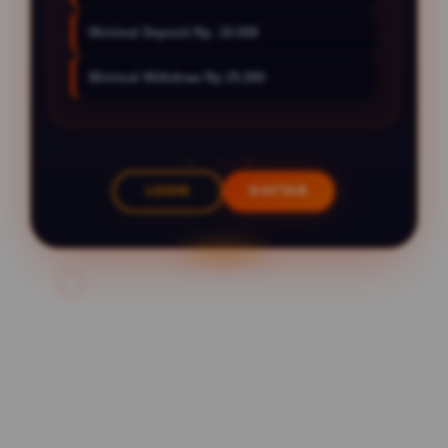
Minimal Deposit Rp. 10.000
Minimal Withdraw Rp 25.000
LOGIN
DAFTAR
Layer Popup Close
JEBOLTOTO: Link Situ
TOTO Slot Gacor Terpercaya
dan Bandar Togel Asia
Terpopuler