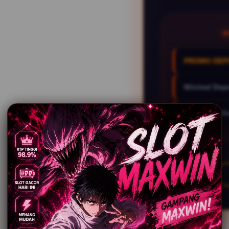
PROMO DEPO
Minimal Depo
Minimal Wit