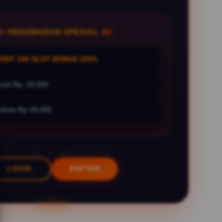
PENAWARAN SPESIAL
SIT 10K SLOT BONUS 100%
sit Rp. 10.000
hdraw Rp 25.000
LOGIN
DAFTAR