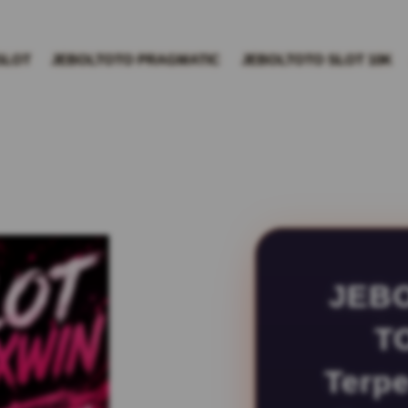
SLOT
JEBOLTOTO PRAGMATIC
JEBOLTOTO SLOT 10K
JEBO
T
Terp