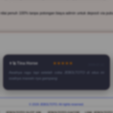
i nilai penuh 100% tanpa potongan biaya admin untuk deposit via pul
JEBOLTOTO
Tina Horse
★★★★★
2026-07-12
Awalnya ragu tapi setelah coba JEBOLTOTO di situs ini
soalnya maxwin nya gampang
© 2026 JEBOLTOTO. All rights reserved.
C
JEBOLTOTO SLOT 10K
JEBOLTOTO GACOR
LINK JEBOLTOTO