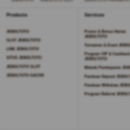
Footer Navigation
Products
Services
JEBOLTOTO
Promo & Bonus Harian
JEBOLTOTO
SLOT JEBOLTOTO
Turnamen & Event JEB
LINK JEBOLTOTO
Program VIP & Cashbac
SITUS JEBOLTOTO
JEBOLTOTO
JEBOLTOTO SLOT
Metode Pembayaran JE
JEBOLTOTO GACOR
Panduan Deposit JEBO
Panduan Withdraw JEB
Program Referral JEBO