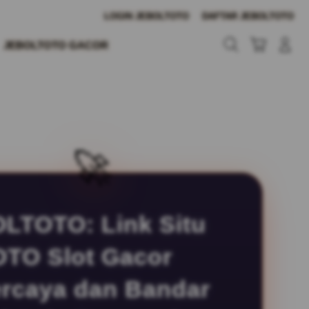
LOGIN JEBOLTOTO
DAFTAR JEBOLTOTO
Cari
Troli
Login/Sign-Up
JEBOLTOTO GACOR
Cari
LTOTO: Link Situ
OTO Slot Gacor
ercaya dan Bandar