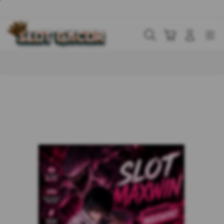
Skip
to
content
Cari
Troli
Login
Navigation
Buka Info Lebih Lanjut