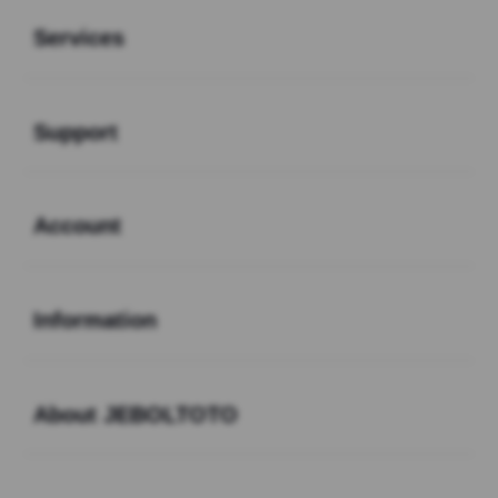
Buka
Services
Buka
Support
Buka
Account
Buka
Information
Buka
About JEBOLTOTO