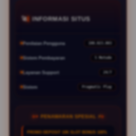
INFORMASI SITUS
Penilaian Pengguna
100.023.003
Sistem Pembayaran
5 Metode
Layanan Support
24/7
Sistem
Pragmatic Play
PENAWARAN SPESIAL
PROMO DEPOSIT 10K SLOT BONUS 100%