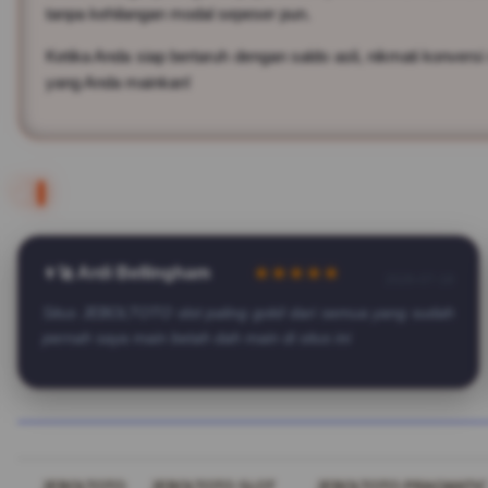
tanpa kehilangan modal sepeser pun.
Ketika Anda siap bertaruh dengan saldo asli, nikmati konvers
yang Anda mainkan!
ULASAN TERBARU KOMUNITAS 
Ardi Bellingham
★★★★★
2026-07-18
Situs JEBOLTOTO slot paling gokil dari semua yang sudah
pernah saya main betah dah main di situs ini
JEBOLTOTO
JEBOLTOTO SLOT
JEBOLTOTO PRAGMATI