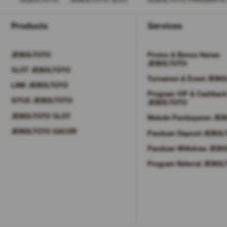
Footer Navigation
Products
Services
JEBOLTOTO
Promo & Bonus Harian
JEBOLTOTO
SLOT JEBOLTOTO
Turnamen & Event JEB
LINK JEBOLTOTO
Program VIP & Cashbac
SITUS JEBOLTOTO
JEBOLTOTO
JEBOLTOTO SLOT
Metode Pembayaran JE
JEBOLTOTO GACOR
Panduan Deposit JEBO
Panduan Withdraw JEB
Program Referral JEBO