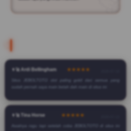
ULASAN TERBARU KOMUNITAS
JEBOLTOTO
Ardi Bellingham
★★★★★
2026-07-18
Situs JEBOLTOTO slot paling gokil dari semua yang
sudah pernah saya main betah dah main di situs ini
Tina Horse
★★★★★
2026-07-12
Awalnya ragu tapi setelah coba JEBOLTOTO di situs ini