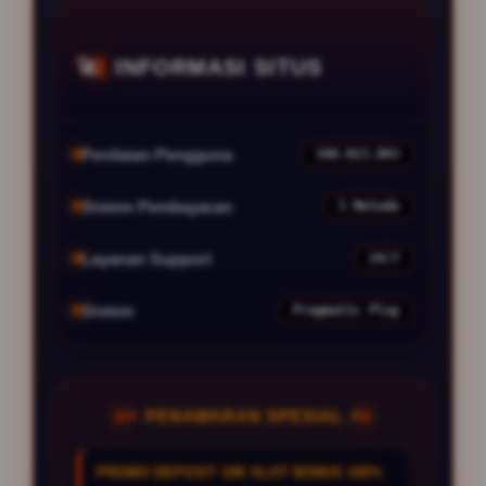
INFORMASI SITUS
Penilaian Pengguna
100.023.003
Sistem Pembayaran
5 Metode
Layanan Support
24/7
Sistem
Pragmatic Play
PENAWARAN SPESIAL
PROMO DEPOSIT 10K SLOT BONUS 100%