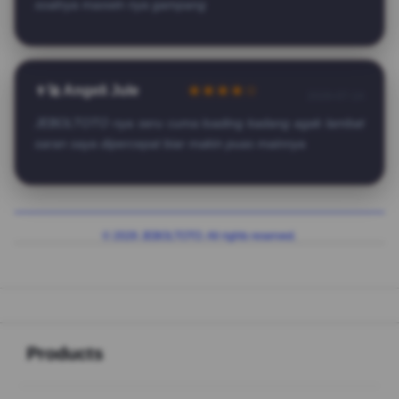
soalnya maxwin nya gampang
Angeli Jule
★★★★☆
2026-07-14
JEBOLTOTO nya seru cuma loading kadang agak lambat
saran saya dipercepat biar makin puas mainnya
© 2026 JEBOLTOTO. All rights reserved.
Buka
Footer Navigation
Products