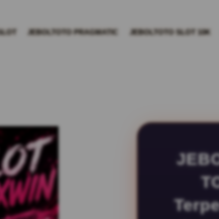
SLOT
JEBOLTOTO PRAGMATIC
JEBOLTOTO SLOT 10K
JEBO
T
Terp