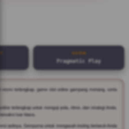
a dan Bandar Togel Asia
T
SISTEM
Pragmatic Play
l resmi terlengkap, game slot online gampang menang, serta
ine terlengkap untuk menguji pola, ritme, dan strategi Anda.
ansaksi luar biasa.
n versi aslinya. Sempurna untuk mengasah insting bertaruh Anda