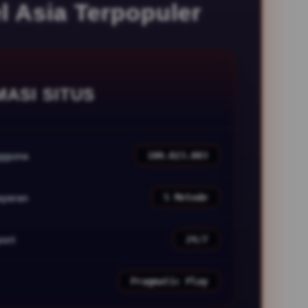
l Asia Terpopuler
MASI SITUS
ngguna
100.023.003
ayaran
5 Metode
ort
24/7
Pragmatic Play