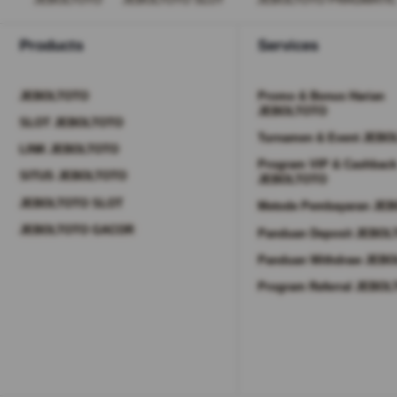
Footer Navigation
Products
Services
JEBOLTOTO
Promo & Bonus Harian
JEBOLTOTO
SLOT JEBOLTOTO
Turnamen & Event JEB
LINK JEBOLTOTO
Program VIP & Cashbac
SITUS JEBOLTOTO
JEBOLTOTO
JEBOLTOTO SLOT
Metode Pembayaran JE
JEBOLTOTO GACOR
Panduan Deposit JEBO
Panduan Withdraw JEB
Program Referral JEBO