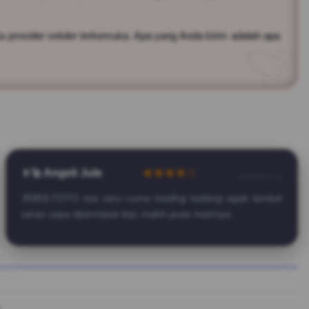
sa provider seluler terkemuka. Apa yang Anda kirim adalah apa
Angeli Jule
★★★★☆
2026-07-14
JEBOLTOTO nya seru cuma loading kadang agak lambat
saran saya dipercepat biar makin puas mainnya