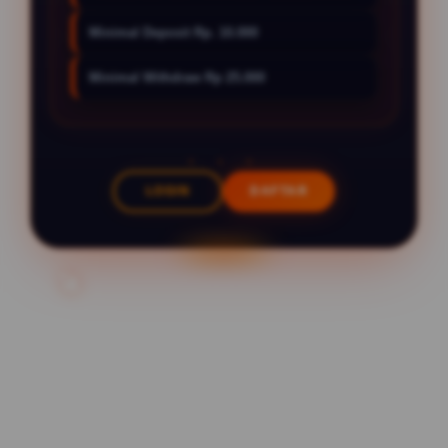
Minimal Deposit Rp. 10.000
Minimal Withdraw Rp 25.000
LOGIN
DAFTAR
Layer Popup Close
JEBOLTOTO: Link Situ
TOTO Slot Gacor Terpercaya
dan Bandar Togel Asia
Terpopuler