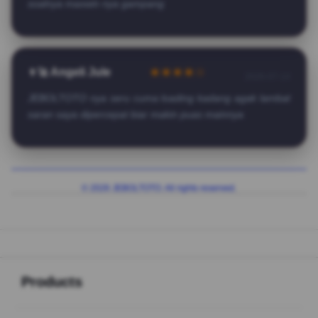
soalnya maxwin nya gampang
Angeli Jule
★★★★☆
2026-07-14
JEBOLTOTO nya seru cuma loading kadang agak lambat
saran saya dipercepat biar makin puas mainnya
© 2026 JEBOLTOTO. All rights reserved.
Buka
Footer Navigation
Products