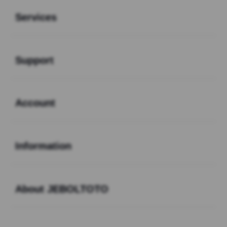
Buka
Services
Buka
Support
Buka
Account
Buka
Information
Buka
About JEBOLTOTO