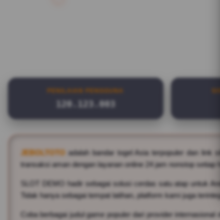
Layer Popup Close
JEBOLTOTO: Link Situ T
PENILAIAN PENGGUNA
S
120.123.003
JEBOLTOTO
adalah bandar togel Asia terpopuler dan link
transaksi aman dengan layanan online 24 jam nonstop setiap h
SLOT DEMO hadir sebagai solusi cerdas satu atap untuk Anda!
Tidak hanya sebagai tempat latihan, platform kami juga teri
Coba berbagai judul game populer dari provider internasional 