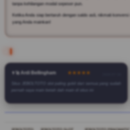
tanpa kehilangan modal sepeser pun.
Ketika Anda siap bertaruh dengan saldo asli, nikmati konvers
yang Anda mainkan!
ULASAN TERBARU KOMUNITAS 
Ardi Bellingham
★★★★★
2026-07-18
Situs JEBOLTOTO slot paling gokil dari semua yang sudah
pernah saya main betah dah main di situs ini
JEBOLTOTO
JEBOLTOTO SLOT
JEBOLTOTO PRAGMATI