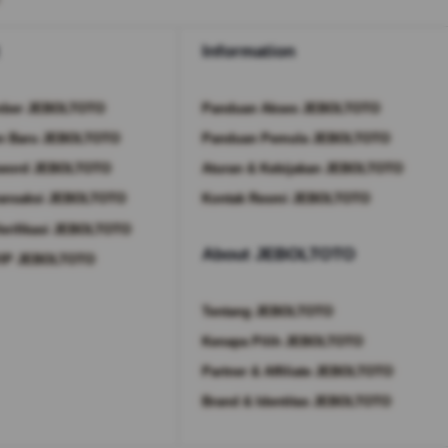
Information
mber JEBOLTOTO
Panduan Akses JEBOLTOTO
un Baru JEBOLTOTO
Panduan Pemula JEBOLTOTO
sword JEBOLTOTO
Aturan & Kebijakan JEBOLTOTO
ransaksi JEBOLTOTO
Kontak Resmi JEBOLTOTO
erifikasi JEBOLTOTO
About JEBOLTOTO
VIP JEBOLTOTO
Tentang JEBOLTOTO
Kenapa Pilih JEBOLTOTO
Partner & Affiliate JEBOLTOTO
Brand & Identitas JEBOLTOTO