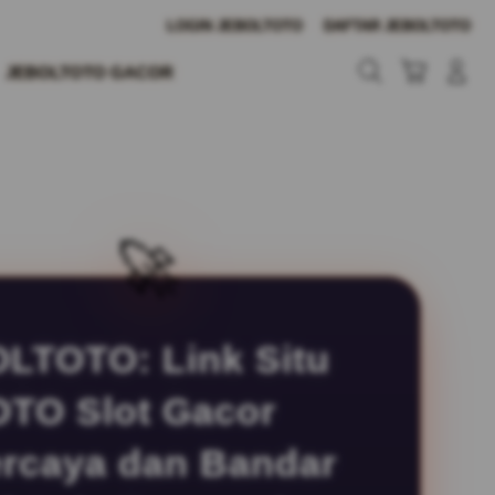
LOGIN JEBOLTOTO
DAFTAR JEBOLTOTO
Cari
Troli
Login/Sign-Up
JEBOLTOTO GACOR
Cari
LTOTO: Link Situ
OTO Slot Gacor
ercaya dan Bandar