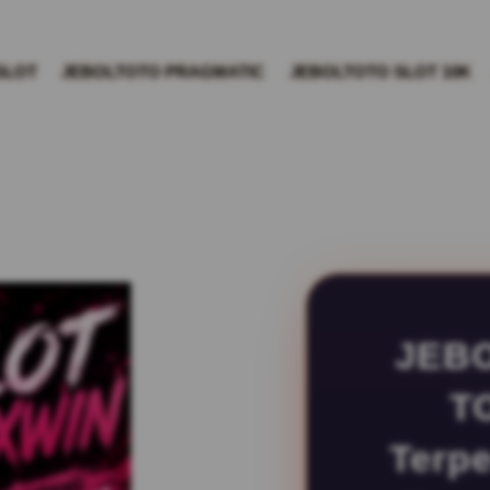
SLOT
JEBOLTOTO PRAGMATIC
JEBOLTOTO SLOT 10K
JEBO
T
Terp