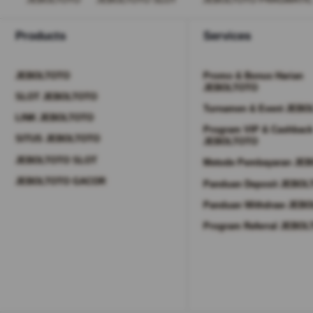
Footer Navigation
Products
Services
JEBOLTOTO
Promo & Bonus Harian
JEBOLTOTO
SLOT JEBOLTOTO
Turnamen & Event JEB
LINK JEBOLTOTO
Program VIP & Cashbac
SITUS JEBOLTOTO
JEBOLTOTO
JEBOLTOTO SLOT
Metode Pembayaran JE
JEBOLTOTO GACOR
Panduan Deposit JEBO
Panduan Withdraw JEB
Program Referral JEBO