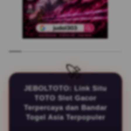
JEBOLTOTO: Link Situ
TOTO Slot Gacor
Terpercaya dan Bandar
Togel Asia Terpopuler