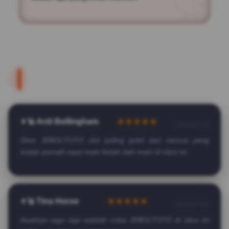
ULASAN TERBARU KOMUNITAS
JEBOLTOTO
Ardi Bellingham
★★★★★
2026-07-18
Situs JEBOLTOTO slot paling gokil dari semua yang
sudah pernah saya main betah dah main di situs ini
Tina Horse
★★★★★
2026-07-12
Awalnya ragu tapi setelah coba JEBOLTOTO di situs ini