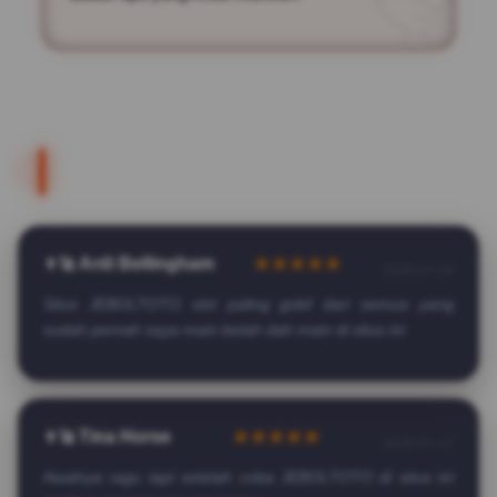
ULASAN TERBARU KOMUNITAS
JEBOLTOTO
Ardi Bellingham
★★★★★
2026-07-18
Situs JEBOLTOTO slot paling gokil dari semua yang
sudah pernah saya main betah dah main di situs ini
Tina Horse
★★★★★
2026-07-12
Awalnya ragu tapi setelah coba JEBOLTOTO di situs ini