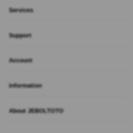
Buka
Services
Buka
Support
Buka
Account
Buka
Information
Buka
About JEBOLTOTO