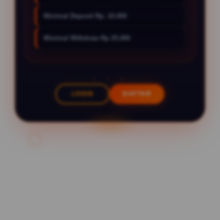
Minimal Deposit Rp. 10.000
Minimal Withdraw Rp 25.000
LOGIN
DAFTAR
Layer Popup Close
JEBOLTOTO: Link Situ
TOTO Slot Gacor Terpercaya
dan Bandar Togel Asia
Terpopuler