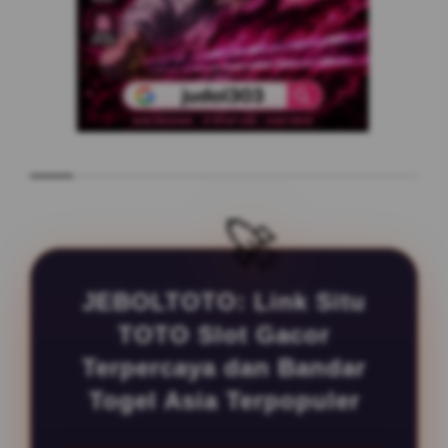
JEBOLTOTO: Link Situ
TOTO Slot Gacor
Terpercaya dan Bandar
Togel Asia Terpopuler