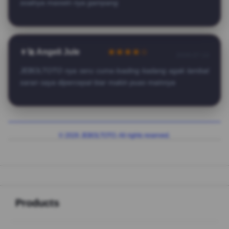
soalnya maxwin nya gampang
Angeli Jule
★★★★☆
2026-07-14
JEBOLTOTO nya seru cuma loading kadang agak lambat
saran saya dipercepat biar makin puas mainnya
© 2026 JEBOLTOTO. All rights reserved.
Buka
Footer Navigation
Products