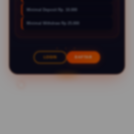
Minimal Deposit Rp. 10.000
Minimal Withdraw Rp 25.000
LOGIN
DAFTAR
Layer Popup Close
JEBOLTOTO: Link Situ
TOTO Slot Gacor Terpercaya
dan Bandar Togel Asia
Terpopuler