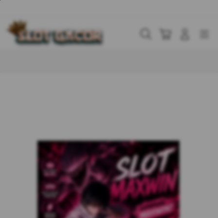
Skip
to
content
Cari
Troli
Login
Navigation
Buka Info Lebih Lanjut