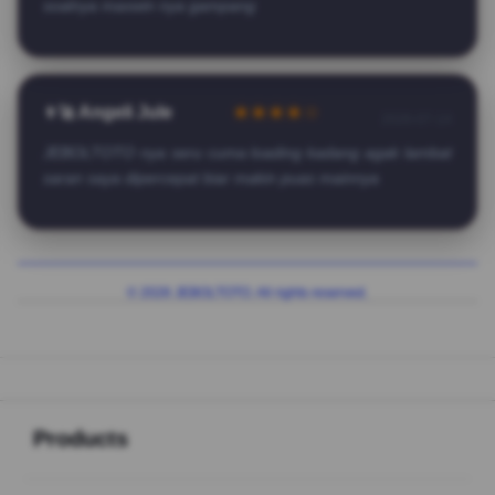
soalnya maxwin nya gampang
Angeli Jule
★★★★☆
2026-07-14
JEBOLTOTO nya seru cuma loading kadang agak lambat
saran saya dipercepat biar makin puas mainnya
© 2026 JEBOLTOTO. All rights reserved.
Buka
Footer Navigation
Products