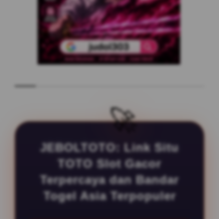
JEBOLTOTO: Link Situ
TOTO Slot Gacor
Terpercaya dan Bandar
Togel Asia Terpopuler