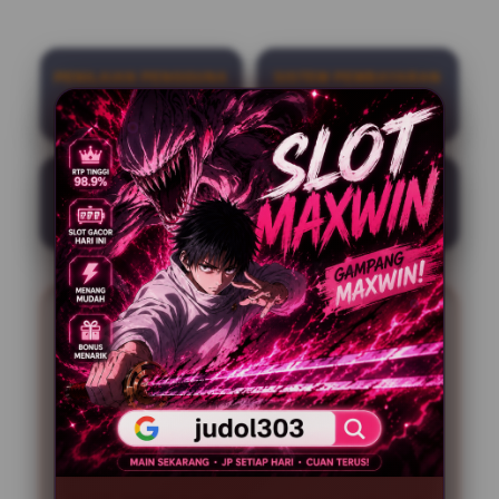
PENILAIAN PENGGUNA
SISTEM PEMBAYARAN
120.123.003
5 Metode
LAYANAN SUPPORT
SISTEM
24/7
Pragmatic Play
JEBOLTOTO
adalah bandar togel Asia terpopuler
dan link situs TOTO slot gacor terpercaya. Kami
menyediakan pasaran togel resmi terlengkap,
game slot online gampang menang, serta
transaksi aman dengan layanan online 24 jam
nonstop setiap hari!