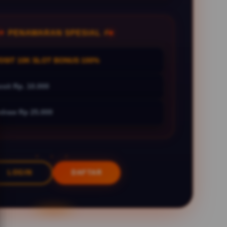
PENAWARAN SPESIAL
SIT 10K SLOT BONUS 100%
sit Rp. 10.000
hdraw Rp 25.000
LOGIN
DAFTAR