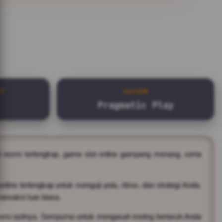
a dan Bandar Togel Asia
T
SISTEM
Pragmatic Play
l resmi terlengkap, game slot online gampang menang, serta
ine terlengkap untuk menguji pola, ritme, dan strategi Anda.
ansaksi luar biasa.
n versi aslinya. Sempurna untuk mengasah insting bertaruh Anda