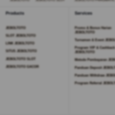
Footer Navigation
Products
Services
JEBOLTOTO
Promo & Bonus Harian
JEBOLTOTO
SLOT JEBOLTOTO
Turnamen & Event JEB
LINK JEBOLTOTO
Program VIP & Cashbac
SITUS JEBOLTOTO
JEBOLTOTO
JEBOLTOTO SLOT
Metode Pembayaran JE
JEBOLTOTO GACOR
Panduan Deposit JEBO
Panduan Withdraw JEB
Program Referral JEBO