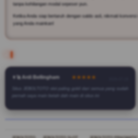
tanpa kehilangan modal sepeser pun.
Ketika Anda siap bertaruh dengan saldo asli, nikmati konvers
yang Anda mainkan!
ULASAN TERBARU KOMUNITAS 
Ardi Bellingham
★★★★★
2026-07-18
Situs JEBOLTOTO slot paling gokil dari semua yang sudah
pernah saya main betah dah main di situs ini
JEBOLTOTO
JEBOLTOTO SLOT
JEBOLTOTO PRAGMATI