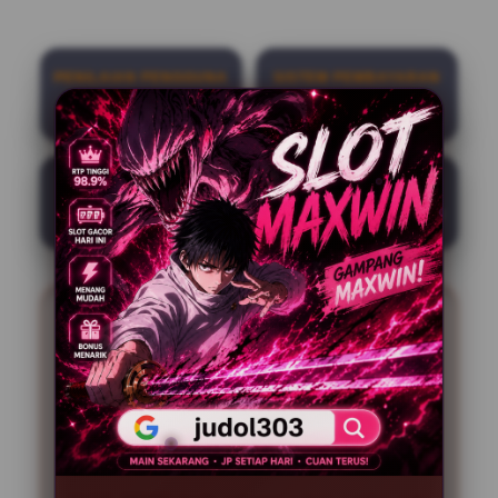
PENILAIAN PENGGUNA
SISTEM PEMBAYARAN
120.123.003
5 Metode
LAYANAN SUPPORT
SISTEM
24/7
Pragmatic Play
JEBOLTOTO
adalah bandar togel Asia terpopuler
dan link situs TOTO slot gacor terpercaya. Kami
menyediakan pasaran togel resmi terlengkap,
game slot online gampang menang, serta
transaksi aman dengan layanan online 24 jam
nonstop setiap hari!