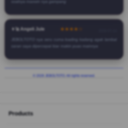
soalnya maxwin nya gampang
Angeli Jule
★★★★☆
2026-07-14
JEBOLTOTO nya seru cuma loading kadang agak lambat
saran saya dipercepat biar makin puas mainnya
© 2026 JEBOLTOTO. All rights reserved.
Buka
Footer Navigation
Products