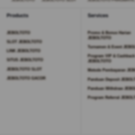
Footer Navigation
Products
Services
JEBOLTOTO
Promo & Bonus Harian
JEBOLTOTO
SLOT JEBOLTOTO
Turnamen & Event JEB
LINK JEBOLTOTO
Program VIP & Cashbac
SITUS JEBOLTOTO
JEBOLTOTO
JEBOLTOTO SLOT
Metode Pembayaran JE
JEBOLTOTO GACOR
Panduan Deposit JEBO
Panduan Withdraw JEB
Program Referral JEBO