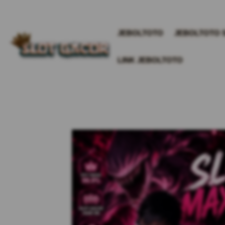
Skip
to
content
JEBOLTOTO
JEBOLTOTO 
LINK JEBOLTOTO
Buka Info Lebih Lanjut