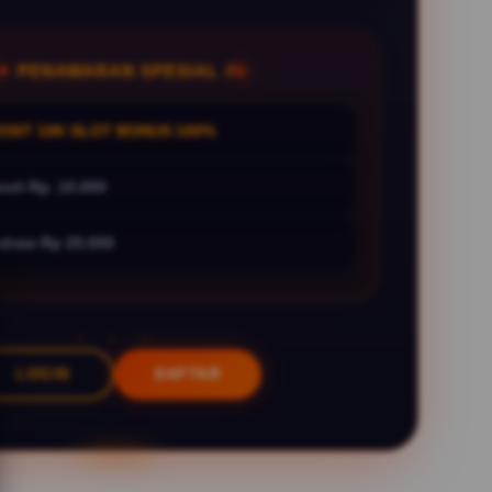
PENAWARAN SPESIAL
SIT 10K SLOT BONUS 100%
sit Rp. 10.000
hdraw Rp 25.000
LOGIN
DAFTAR