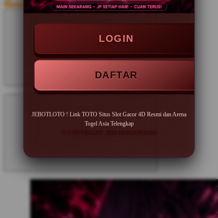
Masuk
Daftar
LOGIN
DAFTAR
JEBOTLOTO ! Link TOTO Situs Slot Gacor 4D Resmi dan Arena
Togel Asia Telengkap
© COPYRIGHT 2026 HOKIEMAS88