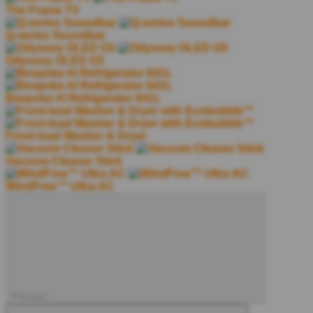
The Frame TV
Q-series Soundbar
Odyssey OLED G5
Bespoke AI Refrigerator 641L
Front-load Washer & Dryer
Vacuum Cleaner Stick
WindFree™ Ultra AC
Previous