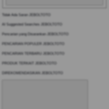
Tidak Ada Saran JEBOLTOTO
AI Suggested Searches JEBOLTOTO
Pencarian yang Disarankan JEBOLTOTO
PENCARIAN POPULER JEBOLTOTO
PENCARIAN TERBARU JEBOLTOTO
PRODUK TERKAIT JEBOLTOTO
DIREKOMENDASIKAN JEBOLTOTO