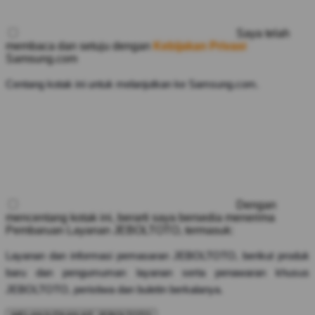
Saya telah
membaca dan setuju dengan
Kebijakan Privasi
Samsung.com
Centang kotak ini untuk melanjutkan ke Samsung.com.
Dengan
mencentang kotak ini, berarti saya bersedia menerima
Pembaruan Layanan JEBOLTOTO, termasuk:
Layanan dan informasi pemasaran JEBOLTOTO, berikut produk
baru dan pengumuman layanan serta penawaran khusus
JEBOLTOTO, peristiwa dan buletin berkalanya.