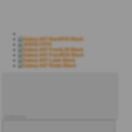
Sebelumnya