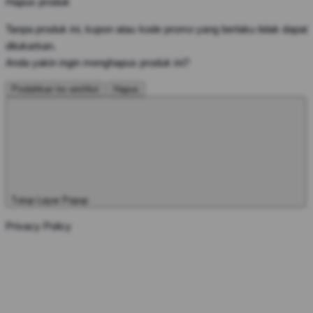
Hapus produk
Tanpa produk ini, kupon atau kode promo yang berlaku tidak dapat
ditukarkan.
Anda yakin ingin menghapus produk ini?
Pindahkan ke wishlist
Hapus
Tutup Layar Popup
Privacy Policy