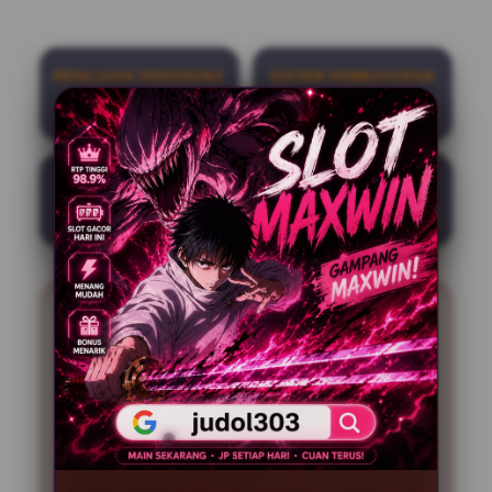
PENILAIAN PENGGUNA
SISTEM PEMBAYARAN
120.123.003
5 Metode
LAYANAN SUPPORT
SISTEM
24/7
Pragmatic Play
JEBOLTOTO
adalah bandar togel Asia terpopuler
dan link situs TOTO slot gacor terpercaya. Kami
menyediakan pasaran togel resmi terlengkap,
game slot online gampang menang, serta
transaksi aman dengan layanan online 24 jam
nonstop setiap hari!