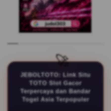
JEBOLTOTO: Link Situ
TOTO Slot Gacor
Terpercaya dan Bandar
Togel Asia Terpopuler