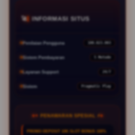
INFORMASI SITUS
Penilaian Pengguna
100.023.003
Sistem Pembayaran
5 Metode
Layanan Support
24/7
Sistem
Pragmatic Play
PENAWARAN SPESIAL
PROMO DEPOSIT 10K SLOT BONUS 100%