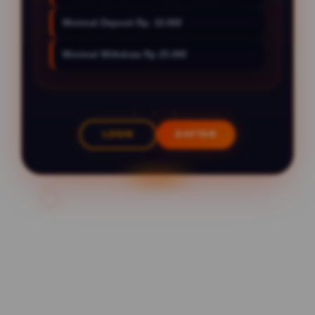
Minimal Deposit Rp. 10.000
Minimal Withdraw Rp 25.000
LOGIN
DAFTAR
Layer Popup Close
JEBOLTOTO: Link Situ
TOTO Slot Gacor Terpercaya
dan Bandar Togel Asia
Terpopuler