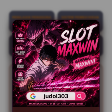
PENILAIAN PENGGUNA
SISTEM PEMBAYARAN
120.123.003
5 Metode
LAYANAN SUPPORT
SISTEM
24/7
Pragmatic Play
JEBOLTOTO
adalah bandar togel Asia terpopuler
dan link situs TOTO slot gacor terpercaya. Kami
menyediakan pasaran togel resmi terlengkap,
game slot online gampang menang, serta
transaksi aman dengan layanan online 24 jam
nonstop setiap hari!