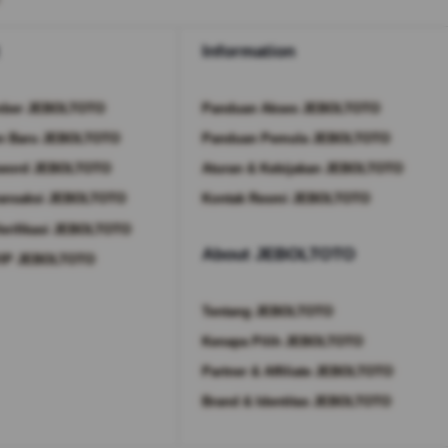
Information
mber JEBOLTOTO
Panduan Akses JEBOLTOTO
un Baru JEBOLTOTO
Panduan Pemula JEBOLTOTO
sword JEBOLTOTO
Aturan & Kebijakan JEBOLTOTO
ransaksi JEBOLTOTO
Kontak Resmi JEBOLTOTO
erifikasi JEBOLTOTO
About JEBOLTOTO
VIP JEBOLTOTO
Tentang JEBOLTOTO
Kenapa Pilih JEBOLTOTO
Partner & Affiliate JEBOLTOTO
Brand & Identitas JEBOLTOTO