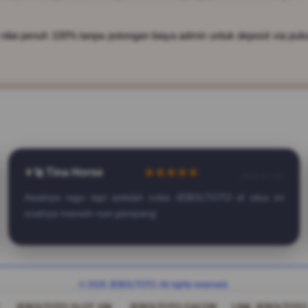
i nilai penuh 100% tanpa potongan biaya admin untuk deposit via pul
JEBOLTOTO
Tina Horse
★★★★★
2026-07-12
Awalnya ragu tapi setelah coba JEBOLTOTO di situs ini
soalnya maxwin nya gampang
© 2026 JEBOLTOTO. All rights reserved.
C
JEBOLTOTO SLOT 10K
JEBOLTOTO GACOR
LINK JEBOLTOTO