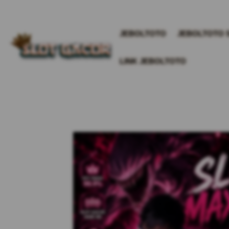
Skip
to
content
JEBOLTOTO
JEBOLTOTO 
LINK JEBOLTOTO
Buka Info Lebih Lanjut