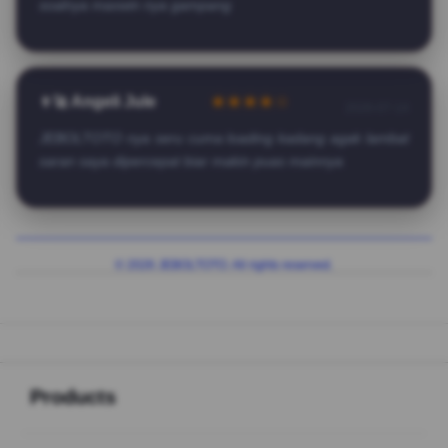
soalnya maxwin nya gampang
Angeli Jule
★★★★☆
2026-07-14
JEBOLTOTO nya seru cuma loading kadang agak lambat
saran saya dipercepat biar makin puas mainnya
© 2026 JEBOLTOTO. All rights reserved.
Buka
Footer Navigation
Products