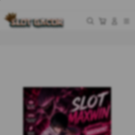
Skip
to
content
Cari
Troli
Login
Navigation
Buka Info Lebih Lanjut