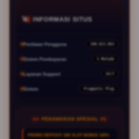
INFORMASI SITUS
Penilaian Pengguna
100.023.003
Sistem Pembayaran
5 Metode
Layanan Support
24/7
Sistem
Pragmatic Play
PENAWARAN SPESIAL
PROMO DEPOSIT 10K SLOT BONUS 100%