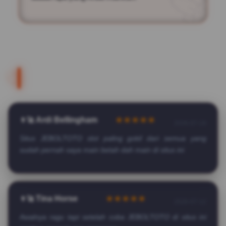
ULASAN TERBARU KOMUNITAS
JEBOLTOTO
Ardi Bellingham
★★★★★
2026-07-18
Situs JEBOLTOTO slot paling gokil dari semua yang
sudah pernah saya main betah dah main di situs ini
Tina Horse
★★★★★
2026-07-12
Awalnya ragu tapi setelah coba JEBOLTOTO di situs ini