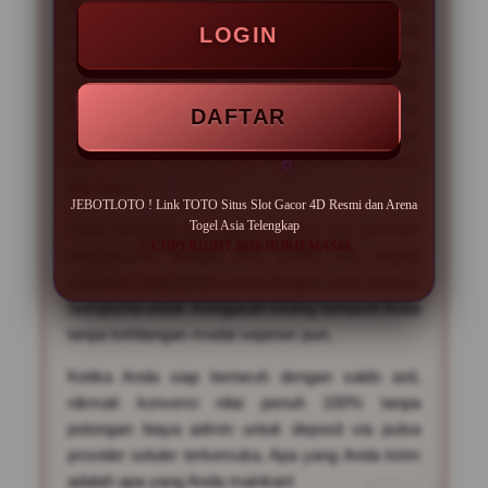
SLOT DEMO hadir sebagai solusi cerdas satu
atap untuk Anda! Kami menyediakan akses gratis
LOGIN
ke ribuan simulator mesin slot online terlengkap
untuk menguji pola, ritme, dan strategi Anda.
Tidak hanya sebagai tempat latihan, platform
DAFTAR
kami juga terintegrasi dengan gerbang taruhan
resmi yang menawarkan kemudahan transaksi
luar biasa.
JEBOTLOTO ! Link TOTO Situs Slot Gacor 4D Resmi dan Arena
Togel Asia Telengkap
Coba berbagai judul game populer dari provider
© COPYRIGHT 2026 HOKIEMAS88
internasional dengan fitur, grafik, dan tingkat
volatilitas yang persis sama dengan versi aslinya.
Sempurna untuk mengasah insting bertaruh Anda
tanpa kehilangan modal sepeser pun.
Ketika Anda siap bertaruh dengan saldo asli,
nikmati konversi nilai penuh 100% tanpa
potongan biaya admin untuk deposit via pulsa
provider seluler terkemuka. Apa yang Anda kirim
adalah apa yang Anda mainkan!