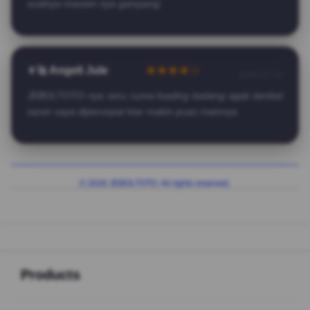
soalnya maxwin nya gampang
Angeli Jule
★★★★☆
2026-07-14
JEBOLTOTO nya seru cuma loading kadang agak lambat
saran saya dipercepat biar makin puas mainnya
© 2026 JEBOLTOTO. All rights reserved.
Buka
Footer Navigation
Products