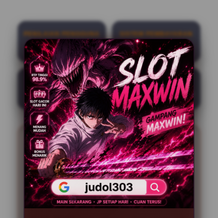
PENILAIAN PENGGUNA
SISTEM PEMBAYARAN
120.123.003
5 Metode
LAYANAN SUPPORT
SISTEM
24/7
Pragmatic Play
JEBOLTOTO
adalah bandar togel Asia terpopuler
dan link situs TOTO slot gacor terpercaya. Kami
menyediakan pasaran togel resmi terlengkap,
game slot online gampang menang, serta
transaksi aman dengan layanan online 24 jam
nonstop setiap hari!