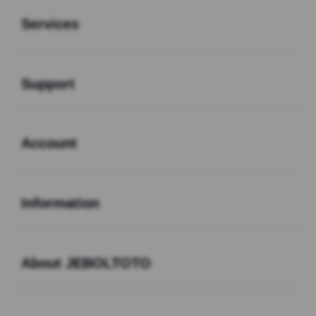
Buka
Services
Buka
Support
Buka
Account
Buka
Information
Buka
About JEBOLTOTO