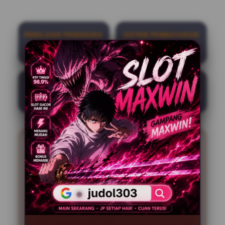
PENILAIAN PENGGUNA
SISTEM PEMBAYARAN
120.123.003
5 Metode
LAYANAN SUPPORT
SISTEM
24/7
Pragmatic Play
JEBOLTOTO
adalah bandar togel Asia terpopuler
dan link situs TOTO slot gacor terpercaya. Kami
menyediakan pasaran togel resmi terlengkap,
game slot online gampang menang, serta
transaksi aman dengan layanan online 24 jam
nonstop setiap hari!