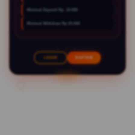
Minimal Deposit Rp. 10.000
Minimal Withdraw Rp 25.000
LOGIN
DAFTAR
Layer Popup Close
JEBOLTOTO: Link Situ
TOTO Slot Gacor Terpercaya
dan Bandar Togel Asia
Terpopuler