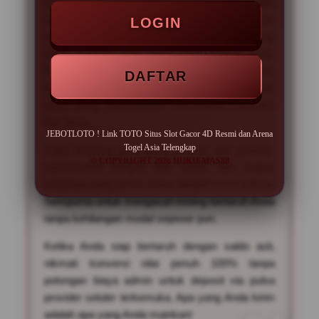
SLOT DEMO hadir sebagai solusi cerdas satu
atap untuk Anda! Kami menyediakan akses gratis
LOGIN
ke ribuan simulator mesin slot online terlengkap
untuk menguji pola, ritme, dan strategi Anda.
Tidak hanya sebagai tempat latihan, platform
DAFTAR
kami juga terintegrasi dengan gerbang taruhan
resmi yang menawarkan kemudahan transaksi
luar biasa.
JEBOTLOTO ! Link TOTO Situs Slot Gacor 4D Resmi dan Arena
Togel Asia Telengkap
Coba berbagai judul game populer dari provider
© COPYRIGHT 2026 HOKIEMAS88
internasional dengan fitur, grafik, dan tingkat
volatilitas yang persis sama dengan versi aslinya.
Sempurna untuk mengasah insting bertaruh Anda
tanpa kehilangan modal sepeser pun.
Ketika Anda siap bertaruh dengan saldo asli,
nikmati konversi nilai penuh 100% tanpa
potongan biaya admin untuk deposit via pulsa
provider seluler terkemuka. Apa yang Anda kirim
adalah apa yang Anda mainkan!