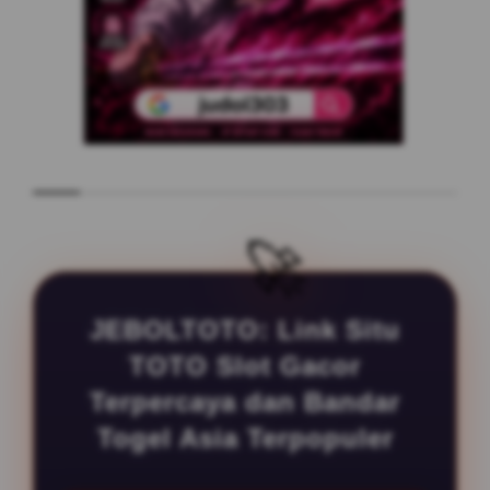
JEBOLTOTO: Link Situ
TOTO Slot Gacor
Terpercaya dan Bandar
Togel Asia Terpopuler