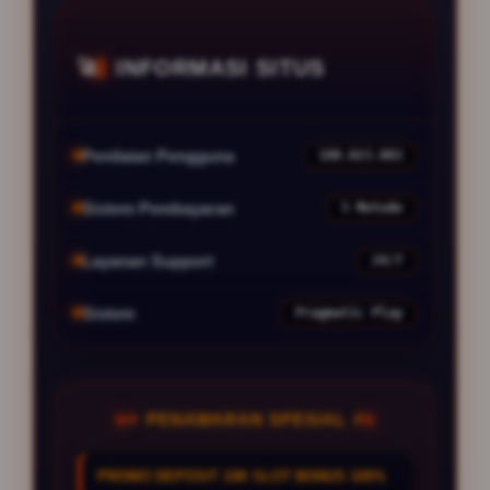
INFORMASI SITUS
Penilaian Pengguna
100.023.003
Sistem Pembayaran
5 Metode
Layanan Support
24/7
Sistem
Pragmatic Play
PENAWARAN SPESIAL
PROMO DEPOSIT 10K SLOT BONUS 100%