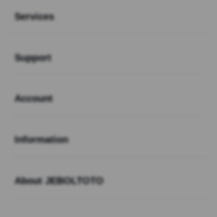
Buka
Services
Buka
Support
Buka
Account
Buka
Information
Buka
About JEBOLTOTO