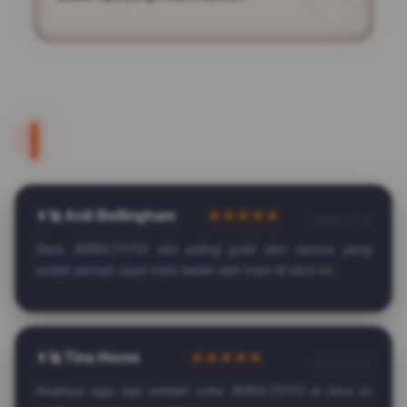
ULASAN TERBARU KOMUNITAS
JEBOLTOTO
Ardi Bellingham
★★★★★
2026-07-18
Situs JEBOLTOTO slot paling gokil dari semua yang
sudah pernah saya main betah dah main di situs ini
Tina Horse
★★★★★
2026-07-12
Awalnya ragu tapi setelah coba JEBOLTOTO di situs ini