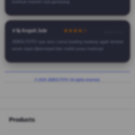
soalnya maxwin nya gampang
Angeli Jule
★★★★☆
2026-07-14
JEBOLTOTO nya seru cuma loading kadang agak lambat
saran saya dipercepat biar makin puas mainnya
© 2026 JEBOLTOTO. All rights reserved.
Buka
Footer Navigation
Products