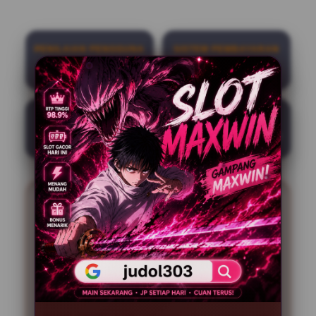
PENILAIAN PENGGUNA
SISTEM PEMBAYARAN
120.123.003
5 Metode
LAYANAN SUPPORT
SISTEM
24/7
Pragmatic Play
JEBOLTOTO
adalah bandar togel Asia terpopuler
dan link situs TOTO slot gacor terpercaya. Kami
menyediakan pasaran togel resmi terlengkap,
game slot online gampang menang, serta
transaksi aman dengan layanan online 24 jam
nonstop setiap hari!