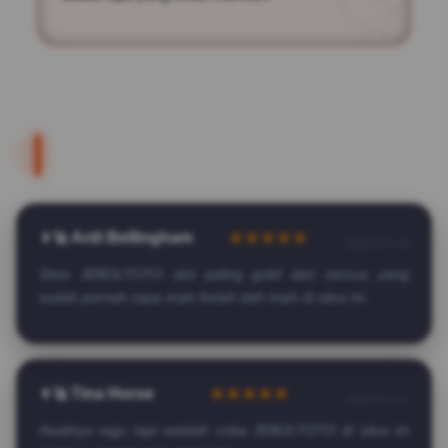
ULASAN TERBARU KOMUNITAS
JEBOLTOTO
Ardi Bellingham
★★★★★
2026-07-18
Situs JEBOLTOTO slot paling gokil dari semua yang
sudah pernah saya main betah dah main di situs ini
Tina Horse
★★★★★
2026-07-12
Awalnya ragu tapi setelah coba JEBOLTOTO di situs ini