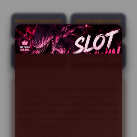
PENILAIAN PENGGUNA
SISTEM PEMBAYARAN
120.123.003
5 Metode
LAYANAN SUPPORT
SISTEM
24/7
Pragmatic Play
JEBOLTOTO
adalah bandar togel Asia terpopuler
dan link situs TOTO slot gacor terpercaya. Kami
menyediakan pasaran togel resmi terlengkap,
game slot online gampang menang, serta
transaksi aman dengan layanan online 24 jam
nonstop setiap hari!